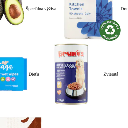
Špeciálna výživa
Dom
Dieťa
Zvieratá