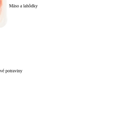
Mäso a lahôdky
ivé potraviny