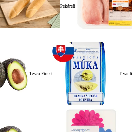
Pekáreň
Tesco Finest
Trvanl