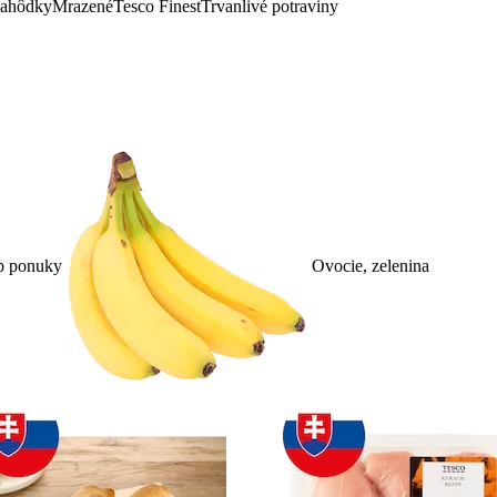
lahôdky
Mrazené
Tesco Finest
Trvanlivé potraviny
p ponuky
Ovocie, zelenina