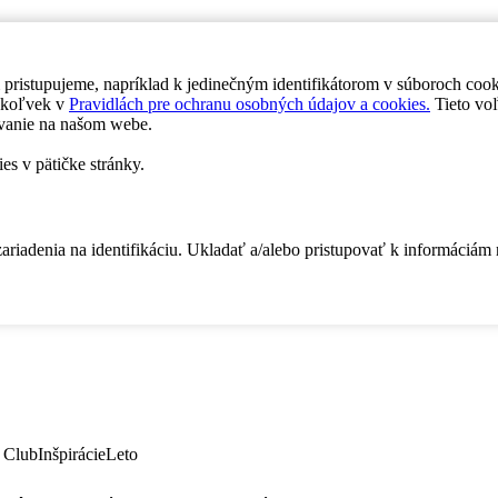
 pristupujeme, napríklad k jedinečným identifikátorom v súboroch coo
dykoľvek v
Pravidlách pre ochranu osobných údajov a cookies.
Tieto voľ
vanie na našom webe.
es v pätičke stránky.
zariadenia na identifikáciu. Ukladať a/alebo pristupovať k informáciám
 Club
Inšpirácie
Leto