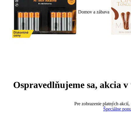
Domov a zábava
Ospravedlňujeme sa, akcia v te
Pre zobrazenie platných akcií,
Špeciálne pon