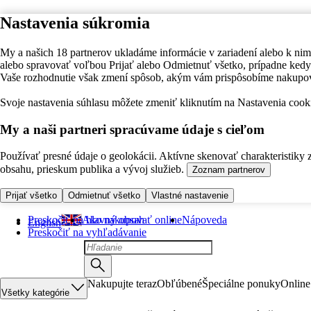
Nastavenia súkromia
My a našich 18 partnerov ukladáme informácie v zariadení alebo k nim
alebo spravovať voľbou Prijať alebo Odmietnuť všetko, prípadne ke
Vaše rozhodnutie však zmení spôsob, akým vám prispôsobíme nakupo
Svoje nastavenia súhlasu môžete zmeniť kliknutím na Nastavenia cooki
My a naši partneri spracúvame údaje s cieľom
Používať presné údaje o geolokácii. Aktívne skenovať charakteristiky 
obsahu, prieskum publika a vývoj služieb.
Zoznam partnerov
Prijať všetko
Odmietnuť všetko
Vlastné nastavenie
Preskočiť na hlavný obsah
Ako nakupovať online
Nápoveda
English
Preskočiť na vyhľadávanie
Nakupujte teraz
Obľúbené
Špeciálne ponuky
Online
Všetky kategórie