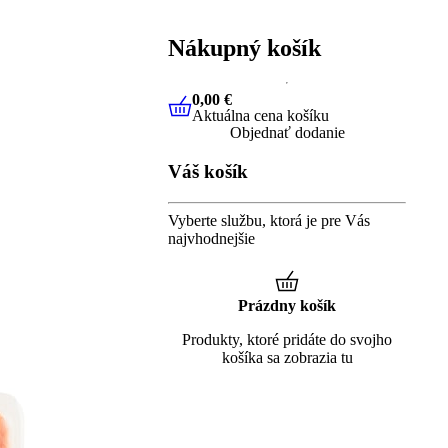
Nákupný košík
0,00 €
Aktuálna cena košíku
0,00 €
Aktuálna cena košíku
Objednať dodanie
Váš košík
Vyberte službu, ktorá je pre Vás
najvhodnejšie
Prázdny košík
Produkty, ktoré pridáte do svojho
košíka sa zobrazia tu