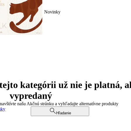
Novinky
jto kategórii už nie je platná, a
vypredaný
 navštívte našu Akčnú stránku a vyhľadajte alternatívne produkty
uky
Hľadanie