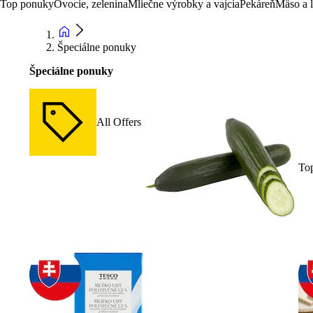
Top ponuky
Ovocie, zelenina
Mliečne výrobky a vajcia
Pekáreň
Mäso a 
Špeciálne ponuky
Špeciálne ponuky
All Offers
To