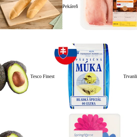
Pekáreň
Tesco Finest
Trvanl