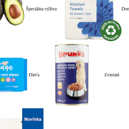
Špeciálna výživa
Dom
Dieťa
Zvieratá