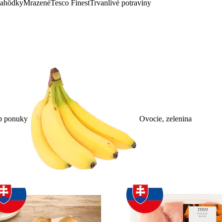
lahôdky
Mrazené
Tesco Finest
Trvanlivé potraviny
p ponuky
Ovocie, zelenina