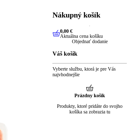
Nákupný košík
0,00 €
Aktuálna cena košíku
0,00 €
Aktuálna cena košíku
Objednať dodanie
Váš košík
Vyberte službu, ktorá je pre Vás
najvhodnejšie
Prázdny košík
Produkty, ktoré pridáte do svojho
košíka sa zobrazia tu