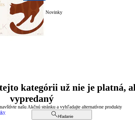
Novinky
jto kategórii už nie je platná, a
vypredaný
 navštívte našu Akčnú stránku a vyhľadajte alternatívne produkty
uky
Hľadanie