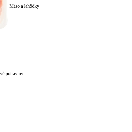
Mäso a lahôdky
ivé potraviny