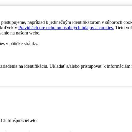
 pristupujeme, napríklad k jedinečným identifikátorom v súboroch coo
dykoľvek v
Pravidlách pre ochranu osobných údajov a cookies.
Tieto voľ
vanie na našom webe.
es v pätičke stránky.
zariadenia na identifikáciu. Ukladať a/alebo pristupovať k informáciám
 Club
Inšpirácie
Leto