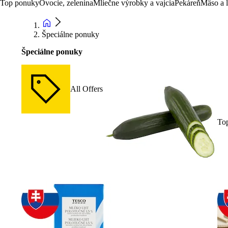
Top ponuky
Ovocie, zelenina
Mliečne výrobky a vajcia
Pekáreň
Mäso a 
Špeciálne ponuky
Špeciálne ponuky
All Offers
To