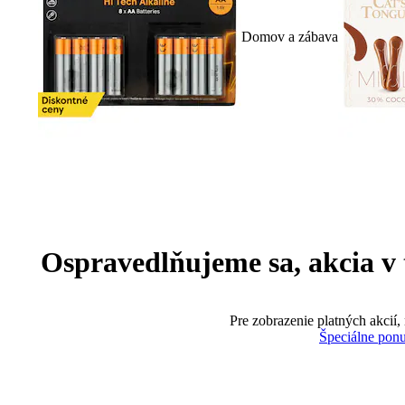
Domov a zábava
Ospravedlňujeme sa, akcia v te
Pre zobrazenie platných akcií,
Špeciálne pon