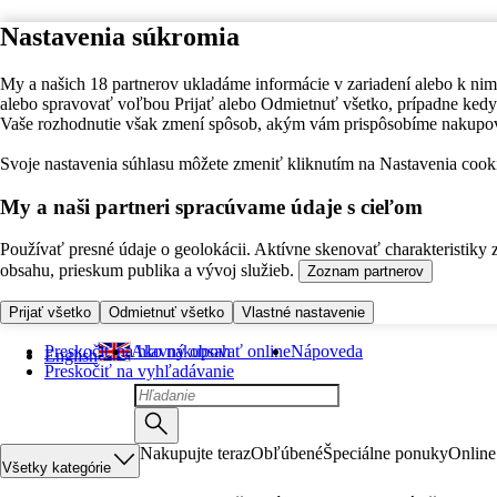
Nastavenia súkromia
My a našich 18 partnerov ukladáme informácie v zariadení alebo k nim
alebo spravovať voľbou Prijať alebo Odmietnuť všetko, prípadne ke
Vaše rozhodnutie však zmení spôsob, akým vám prispôsobíme nakupo
Svoje nastavenia súhlasu môžete zmeniť kliknutím na Nastavenia cooki
My a naši partneri spracúvame údaje s cieľom
Používať presné údaje o geolokácii. Aktívne skenovať charakteristiky 
obsahu, prieskum publika a vývoj služieb.
Zoznam partnerov
Prijať všetko
Odmietnuť všetko
Vlastné nastavenie
Preskočiť na hlavný obsah
Ako nakupovať online
Nápoveda
English
Preskočiť na vyhľadávanie
Nakupujte teraz
Obľúbené
Špeciálne ponuky
Online
Všetky kategórie