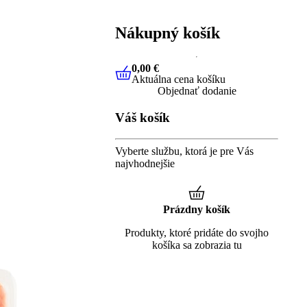
Nákupný košík
0,00 €
Aktuálna cena košíku
0,00 €
Aktuálna cena košíku
Objednať dodanie
Váš košík
Vyberte službu, ktorá je pre Vás
najvhodnejšie
Prázdny košík
Produkty, ktoré pridáte do svojho
košíka sa zobrazia tu