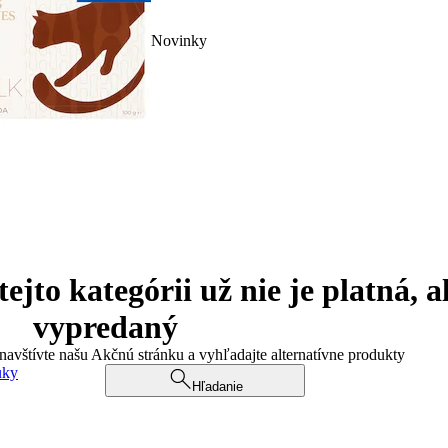
Novinky
jto kategórii už nie je platná, a
vypredaný
 navštívte našu Akčnú stránku a vyhľadajte alternatívne produkty
uky
Hľadanie