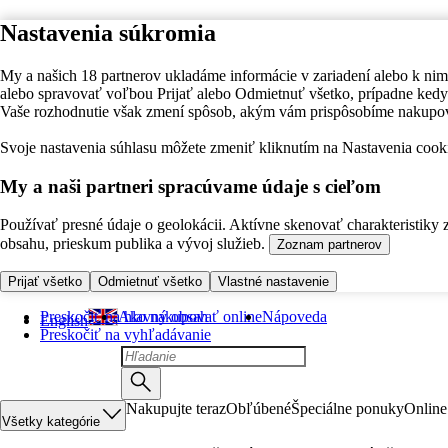
Nastavenia súkromia
My a našich 18 partnerov ukladáme informácie v zariadení alebo k nim
alebo spravovať voľbou Prijať alebo Odmietnuť všetko, prípadne ke
Vaše rozhodnutie však zmení spôsob, akým vám prispôsobíme nakupo
Svoje nastavenia súhlasu môžete zmeniť kliknutím na Nastavenia cooki
My a naši partneri spracúvame údaje s cieľom
Používať presné údaje o geolokácii. Aktívne skenovať charakteristiky 
obsahu, prieskum publika a vývoj služieb.
Zoznam partnerov
Prijať všetko
Odmietnuť všetko
Vlastné nastavenie
Preskočiť na hlavný obsah
Ako nakupovať online
Nápoveda
English
Preskočiť na vyhľadávanie
Nakupujte teraz
Obľúbené
Špeciálne ponuky
Online
Všetky kategórie