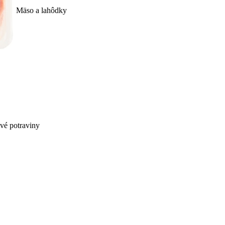
Mäso a lahôdky
ivé potraviny