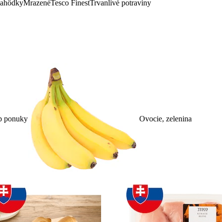
lahôdky
Mrazené
Tesco Finest
Trvanlivé potraviny
p ponuky
Ovocie, zelenina