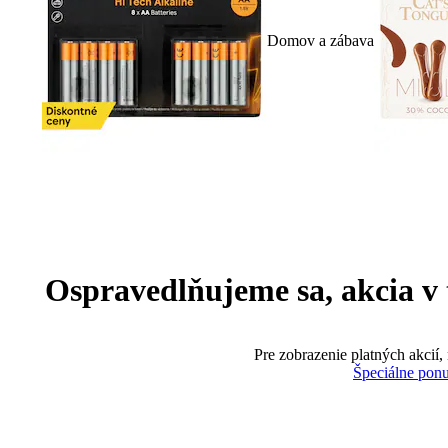
Domov a zábava
Ospravedlňujeme sa, akcia v te
Pre zobrazenie platných akcií,
Špeciálne pon