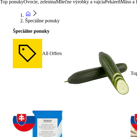
Top ponuky
Ovocie, zelenina
Mliečne výrobky a vajcia
Pekáreň
Mäso a 
Špeciálne ponuky
Špeciálne ponuky
All Offers
To