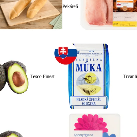
Pekáreň
Tesco Finest
Trvanl