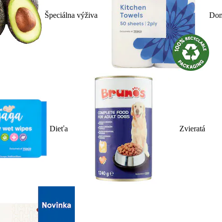
Špeciálna výživa
Dom
Dieťa
Zvieratá