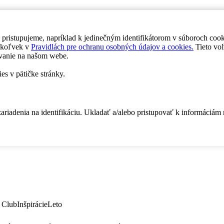
 pristupujeme, napríklad k jedinečným identifikátorom v súboroch coo
dykoľvek v
Pravidlách pre ochranu osobných údajov a cookies.
Tieto voľ
vanie na našom webe.
es v pätičke stránky.
zariadenia na identifikáciu. Ukladať a/alebo pristupovať k informáciám
 Club
Inšpirácie
Leto