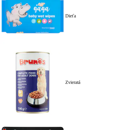
Dieťa
Zvieratá