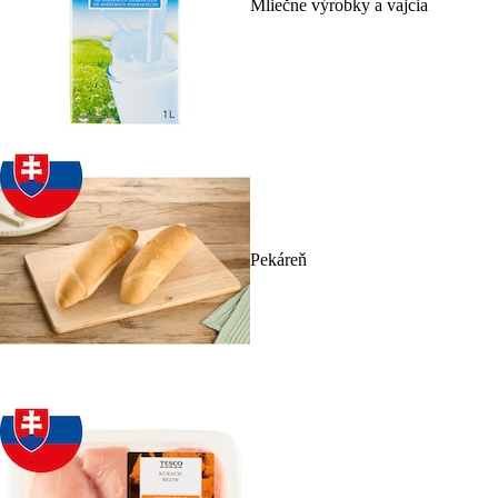
Mliečne výrobky a vajcia
Pekáreň