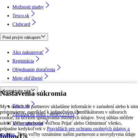
Možnosti platby
Tesco.sk
Clubcard
Pred prvým nákupom
Ako nakupovať
Registrácia
Objednanie doručenia
Moje obľúbené
Kontaktujte nás
Nastavenia súkromia
Tesco.sk
My a našich 18 partnerov ukladáme informácie v zariadení alebo k nim
pristupujeme, napríklad k jedinečným identifikátorom v súboroch
Zákaznícka linka - 0800222333
cookie, za účelom spracúvania osobných údajov. Svoj súhlas môžete
udeliť alebo spravovať voľbou Prijať alebo Odmietnuť všetko,
Výber obchodu
prípadne kedykoľvek v
Pravidlách pre ochranu osobných údajov a
cookies.
Tieto voľby oznámime našim partnerom a neovplyvnia údaje
followUs