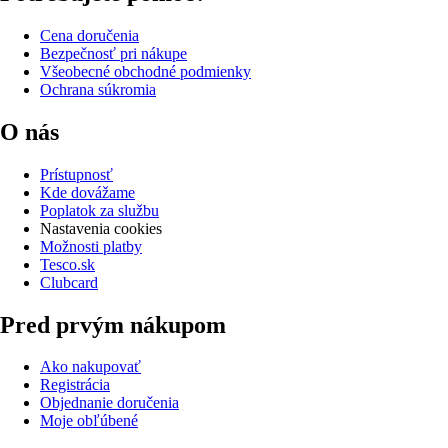
Cena doručenia
Bezpečnosť pri nákupe
Všeobecné obchodné podmienky
Ochrana súkromia
O nás
Prístupnosť
Kde dovážame
Poplatok za službu
Nastavenia cookies
Možnosti platby
Tesco.sk
Clubcard
Pred prvým nákupom
Ako nakupovať
Registrácia
Objednanie doručenia
Moje obľúbené