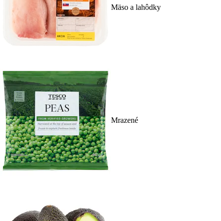
Mäso a lahôdky
Mrazené