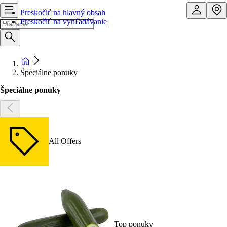
Preskočiť na hlavný obsah
Preskočiť na vyhľadávanie
Špeciálne ponuky
Špeciálne ponuky
All Offers
Top ponuky