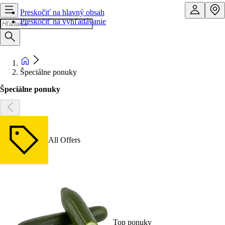
Preskočiť na hlavný obsah
Preskočiť na vyhľadávanie
Špeciálne ponuky
Špeciálne ponuky
All Offers
Top ponuky