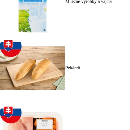
Mliečne výrobky a vajcia
Pekáreň