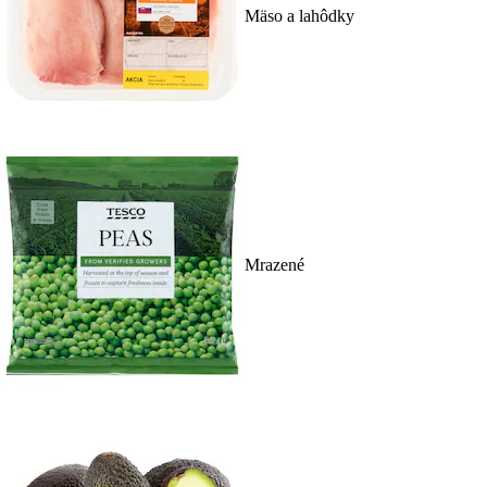
Mäso a lahôdky
Mrazené