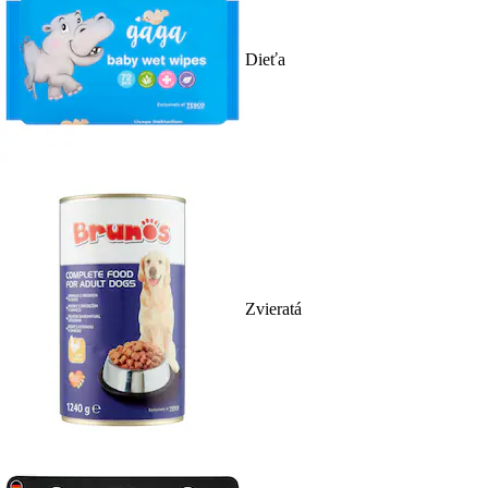
Dieťa
Zvieratá