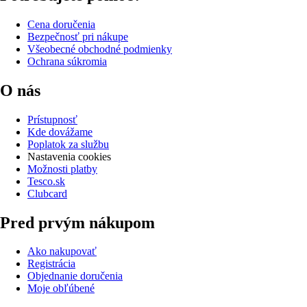
Cena doručenia
Bezpečnosť pri nákupe
Všeobecné obchodné podmienky
Ochrana súkromia
O nás
Prístupnosť
Kde dovážame
Poplatok za službu
Nastavenia cookies
Možnosti platby
Tesco.sk
Clubcard
Pred prvým nákupom
Ako nakupovať
Registrácia
Objednanie doručenia
Moje obľúbené