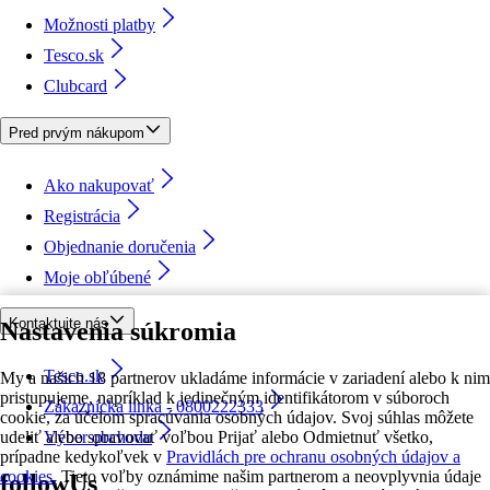
Možnosti platby
Tesco.sk
Clubcard
Pred prvým nákupom
Ako nakupovať
Registrácia
Objednanie doručenia
Moje obľúbené
Kontaktujte nás
Nastavenia súkromia
Tesco.sk
My a našich 18 partnerov ukladáme informácie v zariadení alebo k nim
pristupujeme, napríklad k jedinečným identifikátorom v súboroch
Zákaznícka linka - 0800222333
cookie, za účelom spracúvania osobných údajov. Svoj súhlas môžete
udeliť alebo spravovať voľbou Prijať alebo Odmietnuť všetko,
Výber obchodu
prípadne kedykoľvek v
Pravidlách pre ochranu osobných údajov a
cookies.
Tieto voľby oznámime našim partnerom a neovplyvnia údaje
followUs