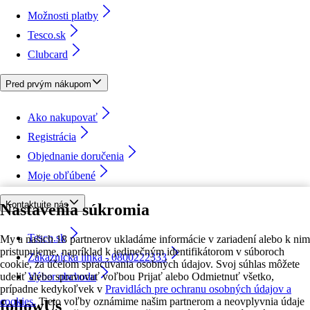
Možnosti platby
Tesco.sk
Clubcard
Pred prvým nákupom
Ako nakupovať
Registrácia
Objednanie doručenia
Moje obľúbené
Kontaktujte nás
Nastavenia súkromia
Tesco.sk
My a našich 18 partnerov ukladáme informácie v zariadení alebo k nim
pristupujeme, napríklad k jedinečným identifikátorom v súboroch
Zákaznícka linka - 0800222333
cookie, za účelom spracúvania osobných údajov. Svoj súhlas môžete
udeliť alebo spravovať voľbou Prijať alebo Odmietnuť všetko,
Výber obchodu
prípadne kedykoľvek v
Pravidlách pre ochranu osobných údajov a
cookies.
Tieto voľby oznámime našim partnerom a neovplyvnia údaje
followUs