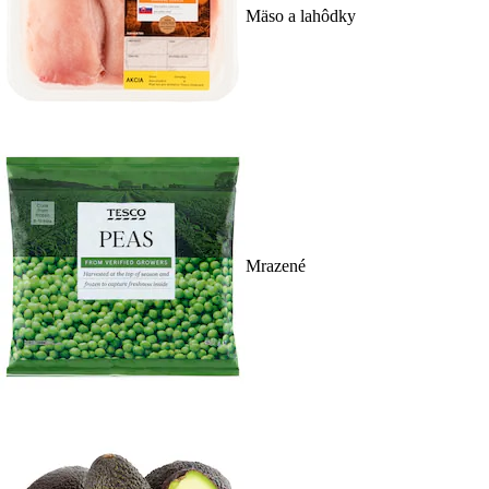
Mäso a lahôdky
Mrazené