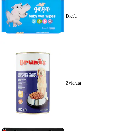
Dieťa
Zvieratá