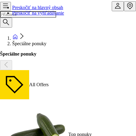
Preskočiť na hlavný obsah
Preskočiť na vyhľadávanie
Špeciálne ponuky
Špeciálne ponuky
All Offers
Top ponuky