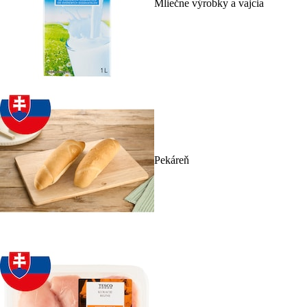
Mliečne výrobky a vajcia
Pekáreň