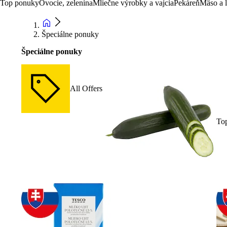
Top ponuky
Ovocie, zelenina
Mliečne výrobky a vajcia
Pekáreň
Mäso a 
Špeciálne ponuky
Špeciálne ponuky
All Offers
To