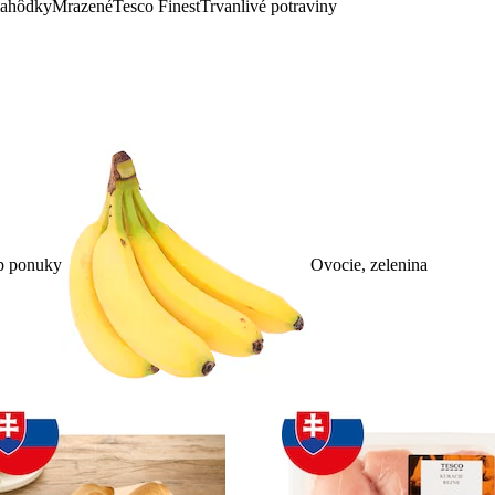
lahôdky
Mrazené
Tesco Finest
Trvanlivé potraviny
p ponuky
Ovocie, zelenina