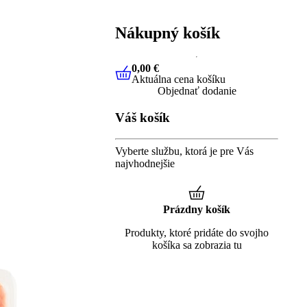
Nákupný košík
0,00 €
Aktuálna cena košíku
0,00 €
Aktuálna cena košíku
Objednať dodanie
Váš košík
Vyberte službu, ktorá je pre Vás
najvhodnejšie
Prázdny košík
Produkty, ktoré pridáte do svojho
košíka sa zobrazia tu