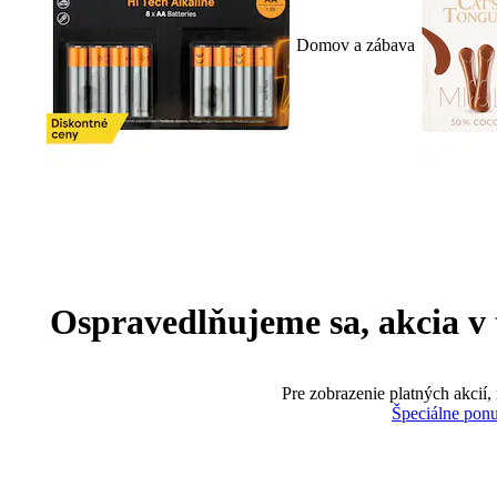
Domov a zábava
Ospravedlňujeme sa, akcia v te
Pre zobrazenie platných akcií,
Špeciálne pon