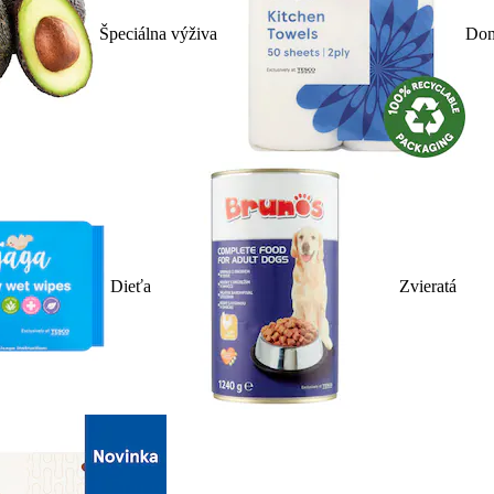
Špeciálna výživa
Dom
Dieťa
Zvieratá