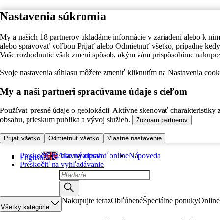
Nastavenia súkromia
My a našich 18 partnerov ukladáme informácie v zariadení alebo k nim
alebo spravovať voľbou Prijať alebo Odmietnuť všetko, prípadne ke
Vaše rozhodnutie však zmení spôsob, akým vám prispôsobíme nakupo
Svoje nastavenia súhlasu môžete zmeniť kliknutím na Nastavenia cooki
My a naši partneri spracúvame údaje s cieľom
Používať presné údaje o geolokácii. Aktívne skenovať charakteristiky 
obsahu, prieskum publika a vývoj služieb.
Zoznam partnerov
Prijať všetko
Odmietnuť všetko
Vlastné nastavenie
Preskočiť na hlavný obsah
Ako nakupovať online
Nápoveda
English
Preskočiť na vyhľadávanie
Nakupujte teraz
Obľúbené
Špeciálne ponuky
Online
Všetky kategórie