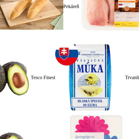
Pekáreň
Tesco Finest
Trvanl