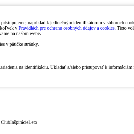
 pristupujeme, napríklad k jedinečným identifikátorom v súboroch coo
dykoľvek v
Pravidlách pre ochranu osobných údajov a cookies.
Tieto voľ
vanie na našom webe.
es v pätičke stránky.
zariadenia na identifikáciu. Ukladať a/alebo pristupovať k informáciám
 Club
Inšpirácie
Leto