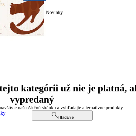
Novinky
jto kategórii už nie je platná, a
vypredaný
 navštívte našu Akčnú stránku a vyhľadajte alternatívne produkty
uky
Hľadanie