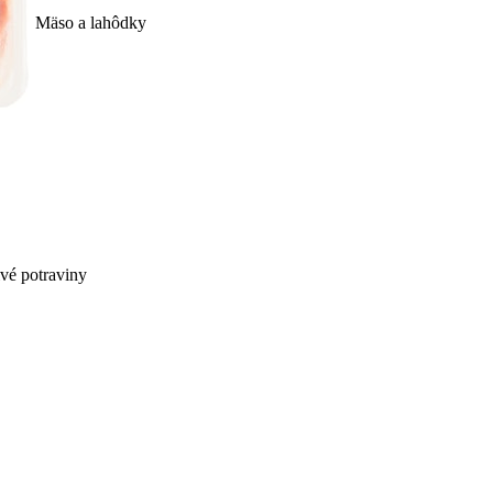
Mäso a lahôdky
ivé potraviny