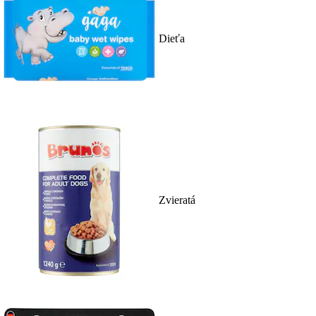
Dieťa
Zvieratá