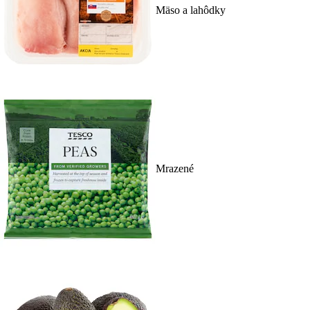
Mäso a lahôdky
Mrazené