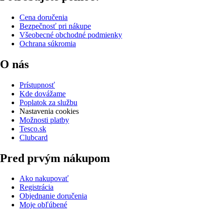
Cena doručenia
Bezpečnosť pri nákupe
Všeobecné obchodné podmienky
Ochrana súkromia
O nás
Prístupnosť
Kde dovážame
Poplatok za službu
Nastavenia cookies
Možnosti platby
Tesco.sk
Clubcard
Pred prvým nákupom
Ako nakupovať
Registrácia
Objednanie doručenia
Moje obľúbené