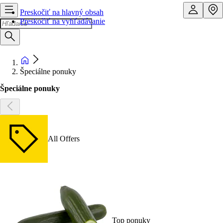
Preskočiť na hlavný obsah
Preskočiť na vyhľadávanie
Špeciálne ponuky
Špeciálne ponuky
All Offers
Top ponuky