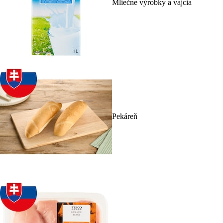
Mliečne výrobky a vajcia
Pekáreň