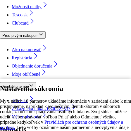
Možnosti platby
Tesco.sk
Clubcard
Pred prvým nákupom
Ako nakupovať
Registrácia
Objednanie doručenia
Moje obľúbené
Kontaktujte nás
Nastavenia súkromia
Tesco.sk
My a našich 18 partnerov ukladáme informácie v zariadení alebo k nim
pristupujeme, napríklad k jedinečným identifikátorom v súboroch
Zákaznícka linka - 0800222333
cookie, za účelom spracúvania osobných údajov. Svoj súhlas môžete
udeliť alebo spravovať voľbou Prijať alebo Odmietnuť všetko,
Výber obchodu
prípadne kedykoľvek v
Pravidlách pre ochranu osobných údajov a
cookies.
Tieto voľby oznámime našim partnerom a neovplyvnia údaje
followUs