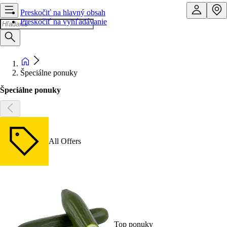
Preskočiť na hlavný obsah
Preskočiť na vyhľadávanie
Špeciálne ponuky
Špeciálne ponuky
All Offers
Top ponuky