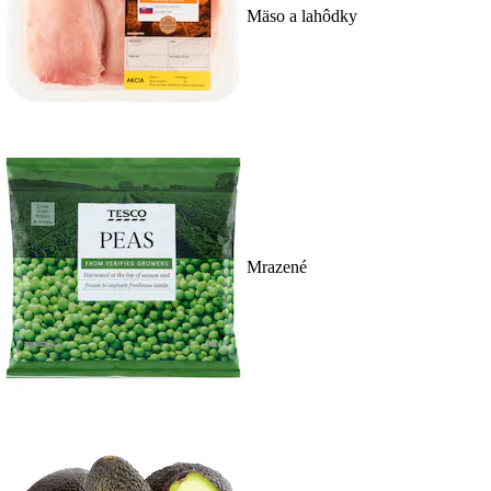
Mäso a lahôdky
Mrazené