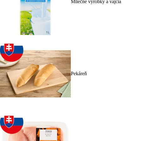
Mliečne výrobky a vajcia
Pekáreň