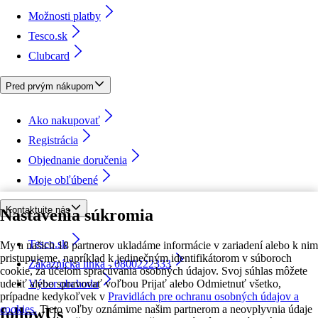
Možnosti platby
Tesco.sk
Clubcard
Pred prvým nákupom
Ako nakupovať
Registrácia
Objednanie doručenia
Moje obľúbené
Kontaktujte nás
Nastavenia súkromia
Tesco.sk
My a našich 18 partnerov ukladáme informácie v zariadení alebo k nim
pristupujeme, napríklad k jedinečným identifikátorom v súboroch
Zákaznícka linka - 0800222333
cookie, za účelom spracúvania osobných údajov. Svoj súhlas môžete
udeliť alebo spravovať voľbou Prijať alebo Odmietnuť všetko,
Výber obchodu
prípadne kedykoľvek v
Pravidlách pre ochranu osobných údajov a
cookies.
Tieto voľby oznámime našim partnerom a neovplyvnia údaje
followUs