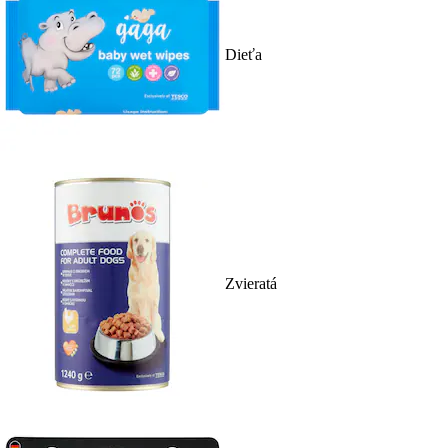
Dieťa
Zvieratá