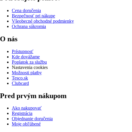
Cena doručenia
Bezpečnosť pri nákupe
Všeobecné obchodné podmienky
Ochrana súkromia
O nás
Prístupnosť
Kde dovážame
Poplatok za službu
Nastavenia cookies
Možnosti platby
Tesco.sk
Clubcard
Pred prvým nákupom
Ako nakupovať
Registrácia
Objednanie doručenia
Moje obľúbené