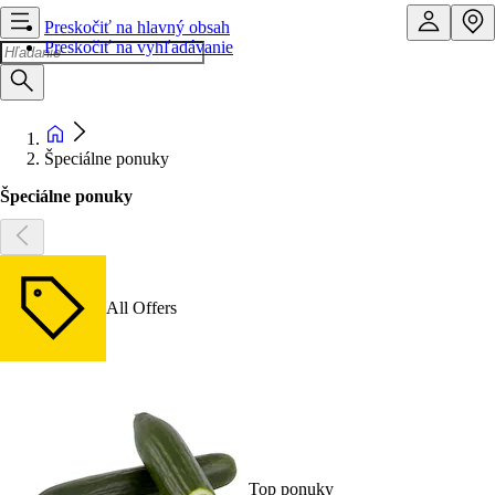
Preskočiť na hlavný obsah
Preskočiť na vyhľadávanie
Špeciálne ponuky
Špeciálne ponuky
All Offers
Top ponuky