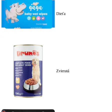
Dieťa
Zvieratá