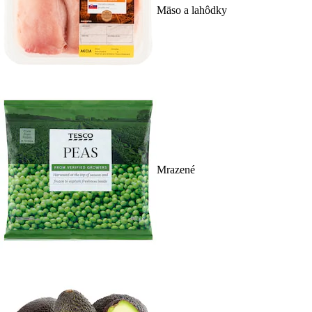
Mäso a lahôdky
Mrazené