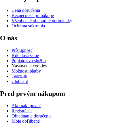
Cena doručenia
Bezpečnosť pri nákupe
Všeobecné obchodné podmienky
Ochrana súkromia
O nás
Prístupnosť
Kde dovážame
Poplatok za službu
Nastavenia cookies
Možnosti platby
Tesco.sk
Clubcard
Pred prvým nákupom
Ako nakupovať
Registrácia
Objednanie doručenia
Moje obľúbené