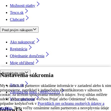
Možnosti platby
Tesco.sk
Clubcard
Pred prvým nákupom
Ako nakupovať
Registrácia
Objednanie doručenia
Moje obľúbené
Kontaktujte nás
Nastavenia súkromia
Tesco.sk
My a našich 18 partnerov ukladáme informácie v zariadení alebo k nim
pristupujeme, napríklad k jedinečným identifikátorom v súboroch
Zákaznícka linka - 0800222333
cookie, za účelom spracúvania osobných údajov. Svoj súhlas môžete
udeliť alebo spravovať voľbou Prijať alebo Odmietnuť všetko,
Výber obchodu
prípadne kedykoľvek v
Pravidlách pre ochranu osobných údajov a
cookies.
Tieto voľby oznámime našim partnerom a neovplyvnia údaje
followUs