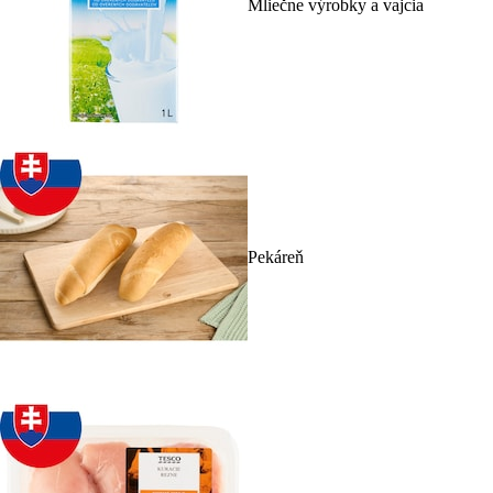
Mliečne výrobky a vajcia
Pekáreň