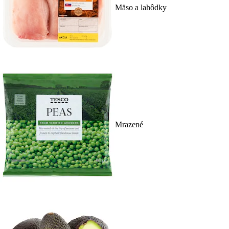
Mäso a lahôdky
Mrazené