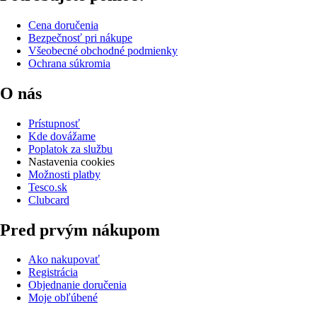
Cena doručenia
Bezpečnosť pri nákupe
Všeobecné obchodné podmienky
Ochrana súkromia
O nás
Prístupnosť
Kde dovážame
Poplatok za službu
Nastavenia cookies
Možnosti platby
Tesco.sk
Clubcard
Pred prvým nákupom
Ako nakupovať
Registrácia
Objednanie doručenia
Moje obľúbené