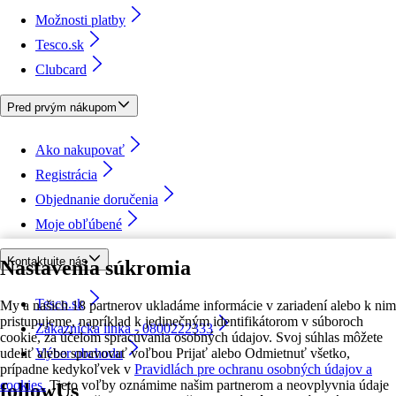
Možnosti platby
Tesco.sk
Clubcard
Pred prvým nákupom
Ako nakupovať
Registrácia
Objednanie doručenia
Moje obľúbené
Kontaktujte nás
Nastavenia súkromia
Tesco.sk
My a našich 18 partnerov ukladáme informácie v zariadení alebo k nim
pristupujeme, napríklad k jedinečným identifikátorom v súboroch
Zákaznícka linka - 0800222333
cookie, za účelom spracúvania osobných údajov. Svoj súhlas môžete
udeliť alebo spravovať voľbou Prijať alebo Odmietnuť všetko,
Výber obchodu
prípadne kedykoľvek v
Pravidlách pre ochranu osobných údajov a
cookies.
Tieto voľby oznámime našim partnerom a neovplyvnia údaje
followUs