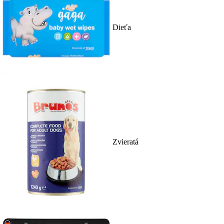
Dieťa
Zvieratá