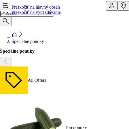
Preskočiť na hlavný obsah
Preskočiť na vyhľadávanie
Špeciálne ponuky
Špeciálne ponuky
All Offers
Top ponuky