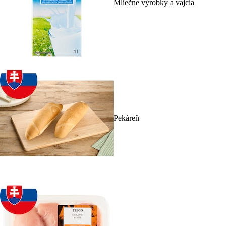
Mliečne výrobky a vajcia
Pekáreň