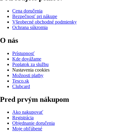
Cena doručenia
Bezpečnosť pri nákupe
Všeobecné obchodné podmienky
Ochrana súkromia
O nás
Prístupnosť
Kde dovážame
Poplatok za službu
Nastavenia cookies
Možnosti platby
Tesco.sk
Clubcard
Pred prvým nákupom
Ako nakupovať
Registrácia
Objednanie doručenia
Moje obľúbené