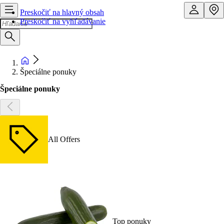
Preskočiť na hlavný obsah
Preskočiť na vyhľadávanie
Špeciálne ponuky
Špeciálne ponuky
All Offers
Top ponuky