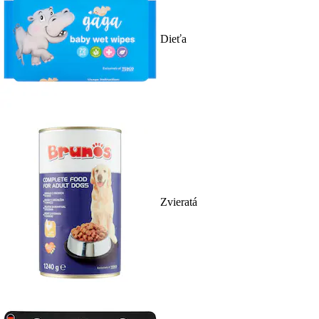
Dieťa
Zvieratá