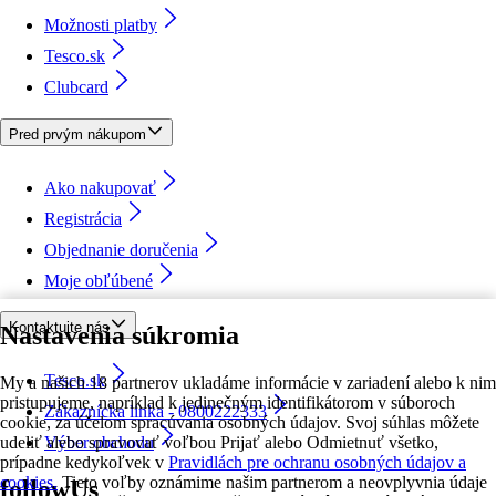
Možnosti platby
Tesco.sk
Clubcard
Pred prvým nákupom
Ako nakupovať
Registrácia
Objednanie doručenia
Moje obľúbené
Kontaktujte nás
Nastavenia súkromia
Tesco.sk
My a našich 18 partnerov ukladáme informácie v zariadení alebo k nim
pristupujeme, napríklad k jedinečným identifikátorom v súboroch
Zákaznícka linka - 0800222333
cookie, za účelom spracúvania osobných údajov. Svoj súhlas môžete
udeliť alebo spravovať voľbou Prijať alebo Odmietnuť všetko,
Výber obchodu
prípadne kedykoľvek v
Pravidlách pre ochranu osobných údajov a
cookies.
Tieto voľby oznámime našim partnerom a neovplyvnia údaje
followUs