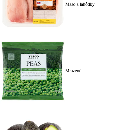
Mäso a lahôdky
Mrazené