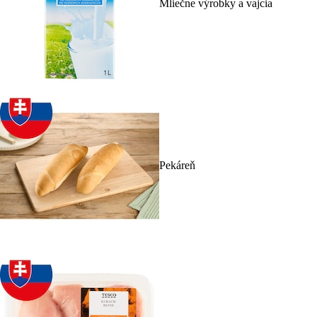
Mliečne výrobky a vajcia
Pekáreň