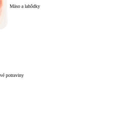
Mäso a lahôdky
ivé potraviny