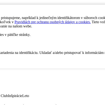
 pristupujeme, napríklad k jedinečným identifikátorom v súboroch coo
dykoľvek v
Pravidlách pre ochranu osobných údajov a cookies.
Tieto voľ
vanie na našom webe.
es v pätičke stránky.
zariadenia na identifikáciu. Ukladať a/alebo pristupovať k informáciám
 Club
Inšpirácie
Leto