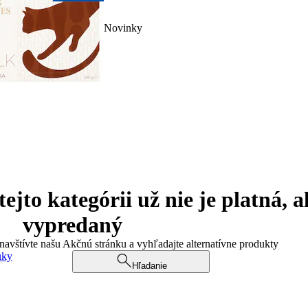
Novinky
jto kategórii už nie je platná, a
vypredaný
 navštívte našu Akčnú stránku a vyhľadajte alternatívne produkty
uky
Hľadanie