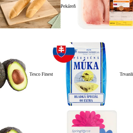
Pekáreň
Tesco Finest
Trvanl