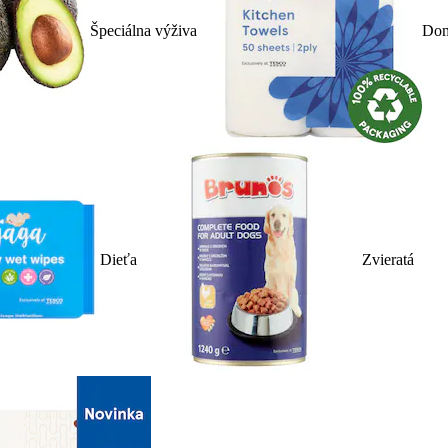
Špeciálna výživa
Dom
Dieťa
Zvieratá