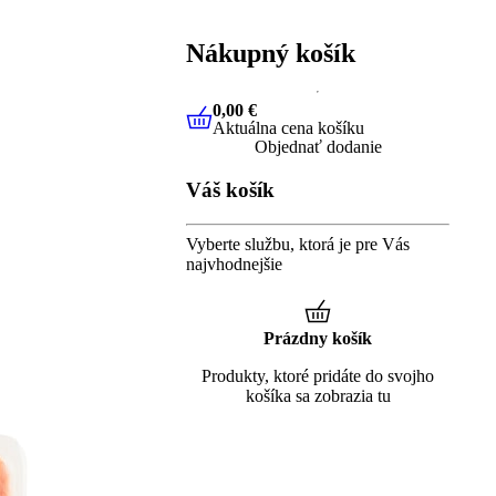
Nákupný košík
0,00 €
Aktuálna cena košíku
0,00 €
Aktuálna cena košíku
Objednať dodanie
Váš košík
Vyberte službu, ktorá je pre Vás
najvhodnejšie
Prázdny košík
Produkty, ktoré pridáte do svojho
košíka sa zobrazia tu