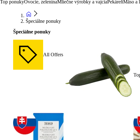
Top ponuky
Ovocie, zelenina
Mliečne výrobky a vajcia
Pekáreň
Mäso a 
Špeciálne ponuky
Špeciálne ponuky
All Offers
To