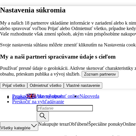
Nastavenia súkromia
My a našich 18 partnerov ukladáme informácie v zariadení alebo k nim
alebo spravovať voľbou Prijať alebo Odmietnuť všetko, prípadne ke
Vaše rozhodnutie však zmení spôsob, akým vám prispôsobíme nakupo
Svoje nastavenia súhlasu môžete zmeniť kliknutím na Nastavenia cooki
My a naši partneri spracúvame údaje s cieľom
Používať presné údaje o geolokácii. Aktívne skenovať charakteristiky 
obsahu, prieskum publika a vývoj služieb.
Zoznam partnerov
Prijať všetko
Odmietnuť všetko
Vlastné nastavenie
Preskočiť na hlavný obsah
Ako nakupovať online
Nápoveda
English
Preskočiť na vyhľadávanie
Nakupujte teraz
Obľúbené
Špeciálne ponuky
Online
Všetky kategórie