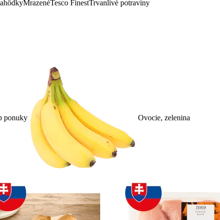
lahôdky
Mrazené
Tesco Finest
Trvanlivé potraviny
p ponuky
Ovocie, zelenina