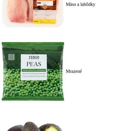
Mäso a lahôdky
Mrazené