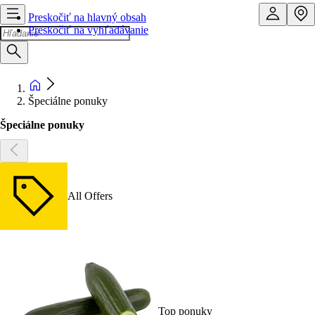
Preskočiť na hlavný obsah
Preskočiť na vyhľadávanie
Špeciálne ponuky
Špeciálne ponuky
All Offers
Top ponuky