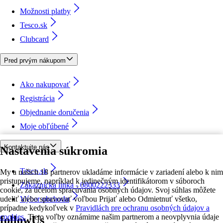
Možnosti platby
Tesco.sk
Clubcard
Pred prvým nákupom
Ako nakupovať
Registrácia
Objednanie doručenia
Moje obľúbené
Kontaktujte nás
Nastavenia súkromia
Tesco.sk
My a našich 18 partnerov ukladáme informácie v zariadení alebo k nim
pristupujeme, napríklad k jedinečným identifikátorom v súboroch
Zákaznícka linka - 0800222333
cookie, za účelom spracúvania osobných údajov. Svoj súhlas môžete
udeliť alebo spravovať voľbou Prijať alebo Odmietnuť všetko,
Výber obchodu
prípadne kedykoľvek v
Pravidlách pre ochranu osobných údajov a
cookies.
Tieto voľby oznámime našim partnerom a neovplyvnia údaje
followUs