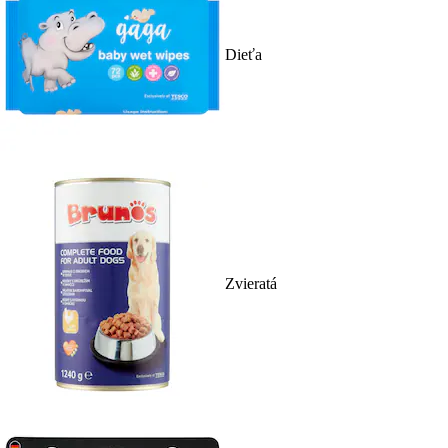
Dieťa
Zvieratá