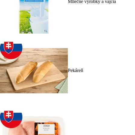
Mliečne výrobky a vajcia
Pekáreň