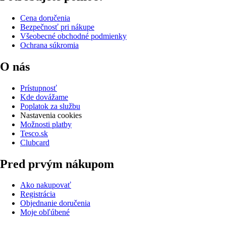
Cena doručenia
Bezpečnosť pri nákupe
Všeobecné obchodné podmienky
Ochrana súkromia
O nás
Prístupnosť
Kde dovážame
Poplatok za službu
Nastavenia cookies
Možnosti platby
Tesco.sk
Clubcard
Pred prvým nákupom
Ako nakupovať
Registrácia
Objednanie doručenia
Moje obľúbené