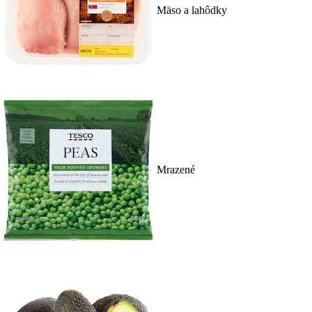
Mäso a lahôdky
Mrazené