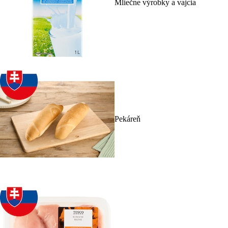
Mliečne výrobky a vajcia
Pekáreň