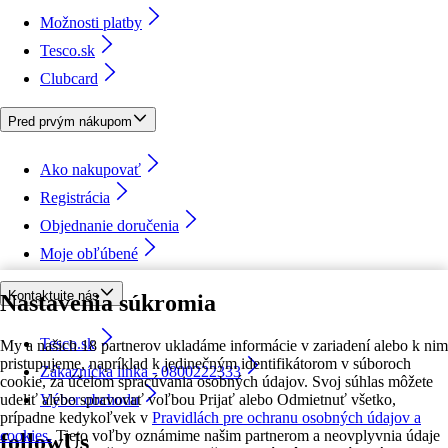
Možnosti platby
Tesco.sk
Clubcard
Pred prvým nákupom
Ako nakupovať
Registrácia
Objednanie doručenia
Moje obľúbené
Kontaktujte nás
Nastavenia súkromia
Tesco.sk
My a našich 18 partnerov ukladáme informácie v zariadení alebo k nim
pristupujeme, napríklad k jedinečným identifikátorom v súboroch
Zákaznícka linka - 0800222333
cookie, za účelom spracúvania osobných údajov. Svoj súhlas môžete
udeliť alebo spravovať voľbou Prijať alebo Odmietnuť všetko,
Výber obchodu
prípadne kedykoľvek v
Pravidlách pre ochranu osobných údajov a
cookies.
Tieto voľby oznámime našim partnerom a neovplyvnia údaje
followUs