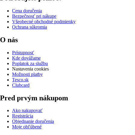
Cena doručenia
Bezpečnosť pri nákupe
Všeobecné obchodné podmienky
Ochrana súkromia
O nás
Prístupnosť
Kde dovážame
Poplatok za službu
Nastavenia cookies
Možnosti platby
Tesco.sk
Clubcard
Pred prvým nákupom
Ako nakupovať
Registrácia
Objednanie doručenia
Moje obľúbené