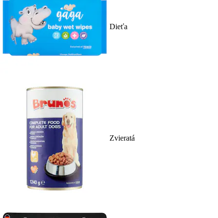
Dieťa
Zvieratá