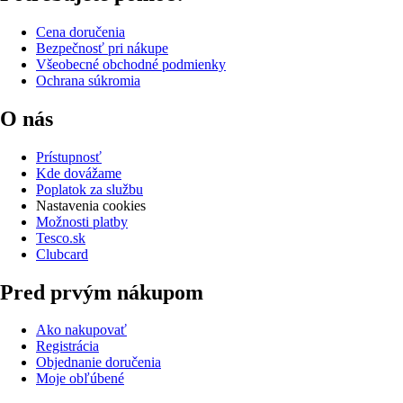
Cena doručenia
Bezpečnosť pri nákupe
Všeobecné obchodné podmienky
Ochrana súkromia
O nás
Prístupnosť
Kde dovážame
Poplatok za službu
Nastavenia cookies
Možnosti platby
Tesco.sk
Clubcard
Pred prvým nákupom
Ako nakupovať
Registrácia
Objednanie doručenia
Moje obľúbené