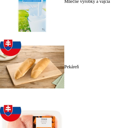
Mliečne výrobky a vajcia
Pekáreň