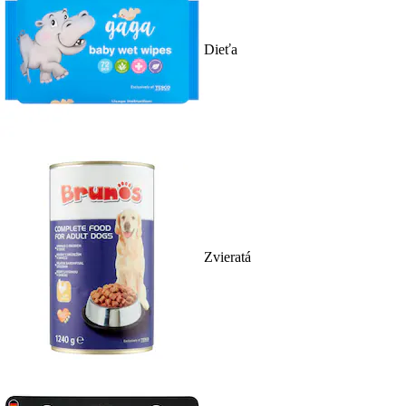
Dieťa
Zvieratá