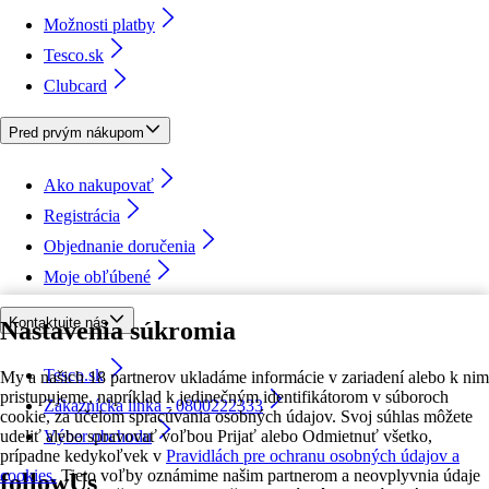
Možnosti platby
Tesco.sk
Clubcard
Pred prvým nákupom
Ako nakupovať
Registrácia
Objednanie doručenia
Moje obľúbené
Kontaktujte nás
Nastavenia súkromia
Tesco.sk
My a našich 18 partnerov ukladáme informácie v zariadení alebo k nim
pristupujeme, napríklad k jedinečným identifikátorom v súboroch
Zákaznícka linka - 0800222333
cookie, za účelom spracúvania osobných údajov. Svoj súhlas môžete
udeliť alebo spravovať voľbou Prijať alebo Odmietnuť všetko,
Výber obchodu
prípadne kedykoľvek v
Pravidlách pre ochranu osobných údajov a
cookies.
Tieto voľby oznámime našim partnerom a neovplyvnia údaje
followUs