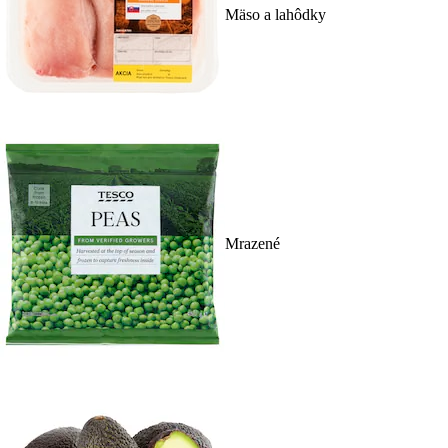
Mäso a lahôdky
Mrazené