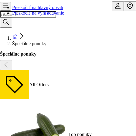
Preskočiť na hlavný obsah
Preskočiť na vyhľadávanie
Špeciálne ponuky
Špeciálne ponuky
All Offers
Top ponuky