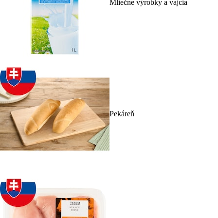
Mliečne výrobky a vajcia
Pekáreň