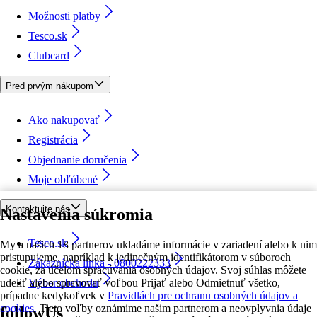
Možnosti platby
Tesco.sk
Clubcard
Pred prvým nákupom
Ako nakupovať
Registrácia
Objednanie doručenia
Moje obľúbené
Kontaktujte nás
Nastavenia súkromia
Tesco.sk
My a našich 18 partnerov ukladáme informácie v zariadení alebo k nim
pristupujeme, napríklad k jedinečným identifikátorom v súboroch
Zákaznícka linka - 0800222333
cookie, za účelom spracúvania osobných údajov. Svoj súhlas môžete
udeliť alebo spravovať voľbou Prijať alebo Odmietnuť všetko,
Výber obchodu
prípadne kedykoľvek v
Pravidlách pre ochranu osobných údajov a
cookies.
Tieto voľby oznámime našim partnerom a neovplyvnia údaje
followUs