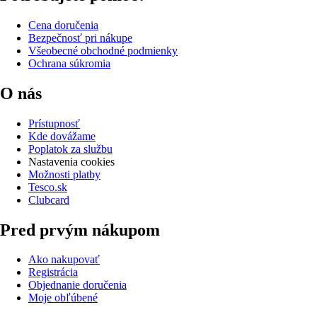
Cena doručenia
Bezpečnosť pri nákupe
Všeobecné obchodné podmienky
Ochrana súkromia
O nás
Prístupnosť
Kde dovážame
Poplatok za službu
Nastavenia cookies
Možnosti platby
Tesco.sk
Clubcard
Pred prvým nákupom
Ako nakupovať
Registrácia
Objednanie doručenia
Moje obľúbené