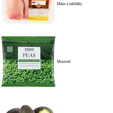
Mäso a lahôdky
Mrazené