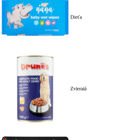
Dieťa
Zvieratá