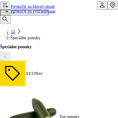
Preskočiť na hlavný obsah
Preskočiť na vyhľadávanie
Špeciálne ponuky
Špeciálne ponuky
All Offers
Top ponuky