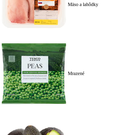
Mäso a lahôdky
Mrazené