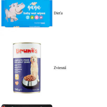
Dieťa
Zvieratá