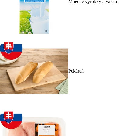
Mliečne výrobky a vajcia
Pekáreň