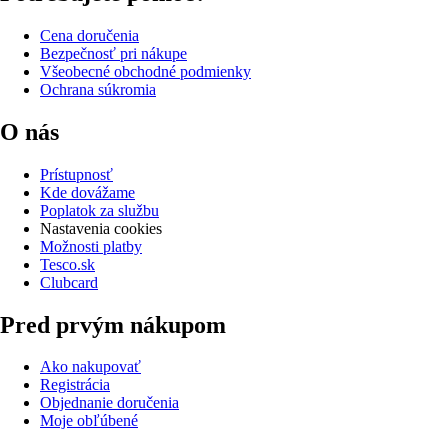
Cena doručenia
Bezpečnosť pri nákupe
Všeobecné obchodné podmienky
Ochrana súkromia
O nás
Prístupnosť
Kde dovážame
Poplatok za službu
Nastavenia cookies
Možnosti platby
Tesco.sk
Clubcard
Pred prvým nákupom
Ako nakupovať
Registrácia
Objednanie doručenia
Moje obľúbené