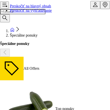
Preskočiť na hlavný obsah
Preskočiť na vyhľadávanie
Špeciálne ponuky
Špeciálne ponuky
All Offers
Top ponuky