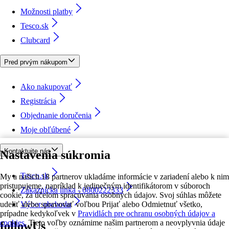
Možnosti platby
Tesco.sk
Clubcard
Pred prvým nákupom
Ako nakupovať
Registrácia
Objednanie doručenia
Moje obľúbené
Kontaktujte nás
Nastavenia súkromia
Tesco.sk
My a našich 18 partnerov ukladáme informácie v zariadení alebo k nim
pristupujeme, napríklad k jedinečným identifikátorom v súboroch
Zákaznícka linka - 0800222333
cookie, za účelom spracúvania osobných údajov. Svoj súhlas môžete
udeliť alebo spravovať voľbou Prijať alebo Odmietnuť všetko,
Výber obchodu
prípadne kedykoľvek v
Pravidlách pre ochranu osobných údajov a
cookies.
Tieto voľby oznámime našim partnerom a neovplyvnia údaje
followUs