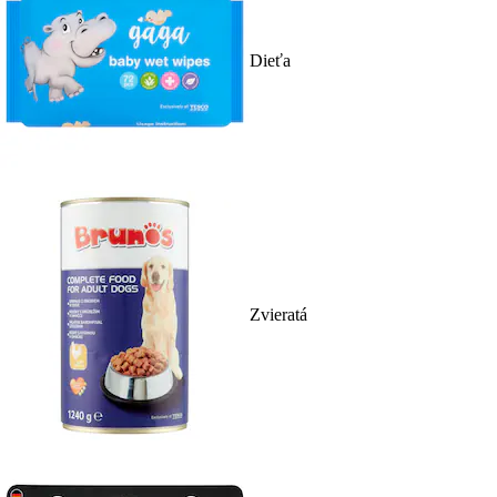
Dieťa
Zvieratá