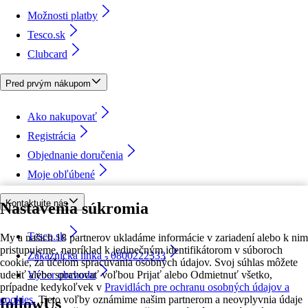
Možnosti platby
Tesco.sk
Clubcard
Pred prvým nákupom
Ako nakupovať
Registrácia
Objednanie doručenia
Moje obľúbené
Kontaktujte nás
Nastavenia súkromia
Tesco.sk
My a našich 18 partnerov ukladáme informácie v zariadení alebo k nim
pristupujeme, napríklad k jedinečným identifikátorom v súboroch
Zákaznícka linka - 0800222333
cookie, za účelom spracúvania osobných údajov. Svoj súhlas môžete
udeliť alebo spravovať voľbou Prijať alebo Odmietnuť všetko,
Výber obchodu
prípadne kedykoľvek v
Pravidlách pre ochranu osobných údajov a
cookies.
Tieto voľby oznámime našim partnerom a neovplyvnia údaje
followUs