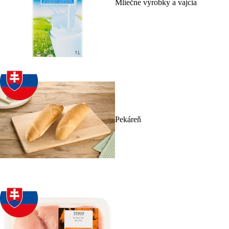
Mliečne výrobky a vajcia
Pekáreň