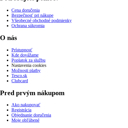
Cena doručenia
Bezpečnosť pri nákupe
Všeobecné obchodné podmienky
Ochrana súkromia
O nás
Prístupnosť
Kde dovážame
Poplatok za službu
Nastavenia cookies
Možnosti platby
Tesco.sk
Clubcard
Pred prvým nákupom
Ako nakupovať
Registrácia
Objednanie doručenia
Moje obľúbené