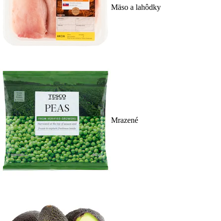
Mäso a lahôdky
Mrazené