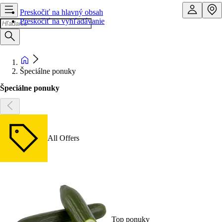
Preskočiť na hlavný obsah
Preskočiť na vyhľadávanie
Špeciálne ponuky
Špeciálne ponuky
All Offers
Top ponuky