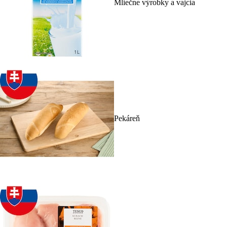
Mliečne výrobky a vajcia
Pekáreň