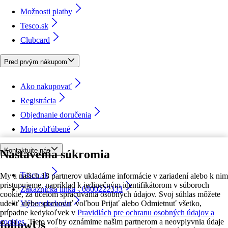
Možnosti platby
Tesco.sk
Clubcard
Pred prvým nákupom
Ako nakupovať
Registrácia
Objednanie doručenia
Moje obľúbené
Kontaktujte nás
Nastavenia súkromia
Tesco.sk
My a našich 18 partnerov ukladáme informácie v zariadení alebo k nim
pristupujeme, napríklad k jedinečným identifikátorom v súboroch
Zákaznícka linka - 0800222333
cookie, za účelom spracúvania osobných údajov. Svoj súhlas môžete
udeliť alebo spravovať voľbou Prijať alebo Odmietnuť všetko,
Výber obchodu
prípadne kedykoľvek v
Pravidlách pre ochranu osobných údajov a
cookies.
Tieto voľby oznámime našim partnerom a neovplyvnia údaje
followUs