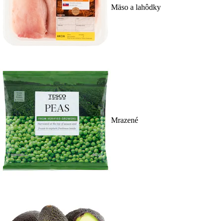
Mäso a lahôdky
Mrazené