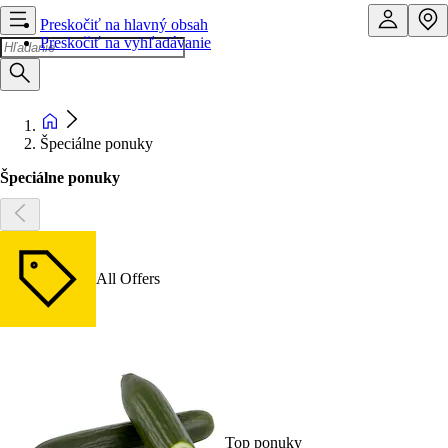
Preskočiť na hlavný obsah
Preskočiť na vyhľadávanie
Špeciálne ponuky
Špeciálne ponuky
All Offers
Top ponuky