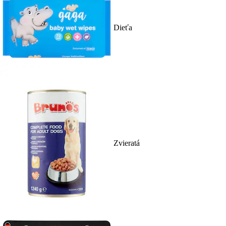
Dieťa
Zvieratá