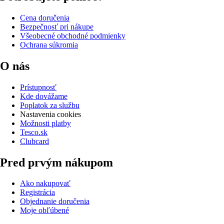
Cena doručenia
Bezpečnosť pri nákupe
Všeobecné obchodné podmienky
Ochrana súkromia
O nás
Prístupnosť
Kde dovážame
Poplatok za službu
Nastavenia cookies
Možnosti platby
Tesco.sk
Clubcard
Pred prvým nákupom
Ako nakupovať
Registrácia
Objednanie doručenia
Moje obľúbené