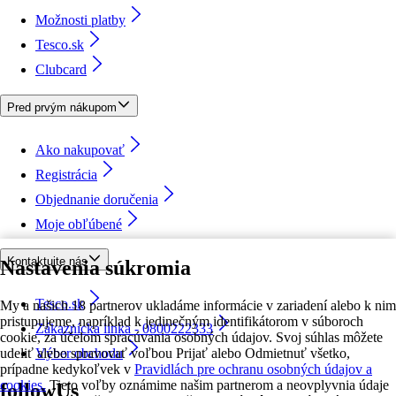
Možnosti platby
Tesco.sk
Clubcard
Pred prvým nákupom
Ako nakupovať
Registrácia
Objednanie doručenia
Moje obľúbené
Kontaktujte nás
Nastavenia súkromia
Tesco.sk
My a našich 18 partnerov ukladáme informácie v zariadení alebo k nim
pristupujeme, napríklad k jedinečným identifikátorom v súboroch
Zákaznícka linka - 0800222333
cookie, za účelom spracúvania osobných údajov. Svoj súhlas môžete
udeliť alebo spravovať voľbou Prijať alebo Odmietnuť všetko,
Výber obchodu
prípadne kedykoľvek v
Pravidlách pre ochranu osobných údajov a
cookies.
Tieto voľby oznámime našim partnerom a neovplyvnia údaje
followUs