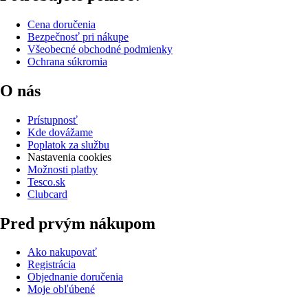
Cena doručenia
Bezpečnosť pri nákupe
Všeobecné obchodné podmienky
Ochrana súkromia
O nás
Prístupnosť
Kde dovážame
Poplatok za službu
Nastavenia cookies
Možnosti platby
Tesco.sk
Clubcard
Pred prvým nákupom
Ako nakupovať
Registrácia
Objednanie doručenia
Moje obľúbené