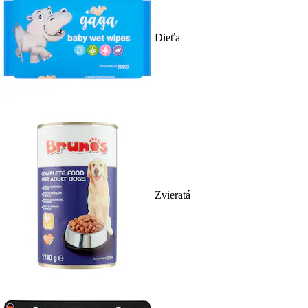
Dieťa
Zvieratá