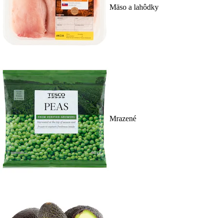
Mäso a lahôdky
Mrazené