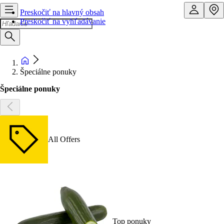
Preskočiť na hlavný obsah
Preskočiť na vyhľadávanie
Špeciálne ponuky
Špeciálne ponuky
All Offers
Top ponuky