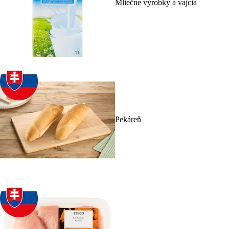
Mliečne výrobky a vajcia
Pekáreň