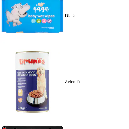
Dieťa
Zvieratá