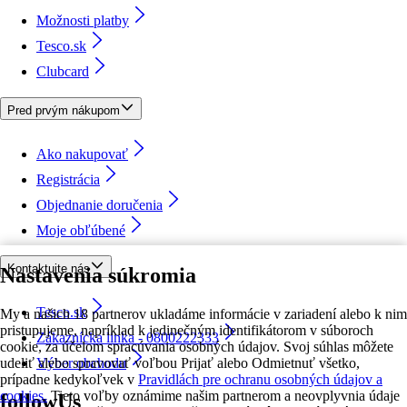
Možnosti platby
Tesco.sk
Clubcard
Pred prvým nákupom
Ako nakupovať
Registrácia
Objednanie doručenia
Moje obľúbené
Kontaktujte nás
Nastavenia súkromia
Tesco.sk
My a našich 18 partnerov ukladáme informácie v zariadení alebo k nim
pristupujeme, napríklad k jedinečným identifikátorom v súboroch
Zákaznícka linka - 0800222333
cookie, za účelom spracúvania osobných údajov. Svoj súhlas môžete
udeliť alebo spravovať voľbou Prijať alebo Odmietnuť všetko,
Výber obchodu
prípadne kedykoľvek v
Pravidlách pre ochranu osobných údajov a
cookies.
Tieto voľby oznámime našim partnerom a neovplyvnia údaje
followUs