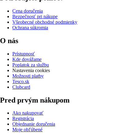
Cena doručenia
Bezpečnosť pri nákupe
Všeobecné obchodné podmienky
Ochrana súkromia
O nás
Prístupnosť
Kde dovážame
Poplatok za službu
Nastavenia cookies
Možnosti platby
Tesco.sk
Clubcard
Pred prvým nákupom
Ako nakupovať
Registrácia
Objednanie doručenia
Moje obľúbené