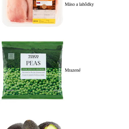
Mäso a lahôdky
Mrazené