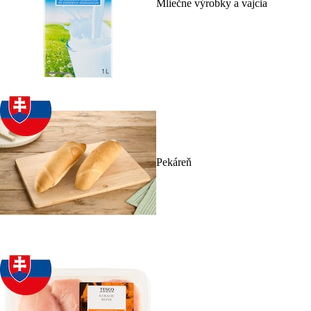
Mliečne výrobky a vajcia
Pekáreň