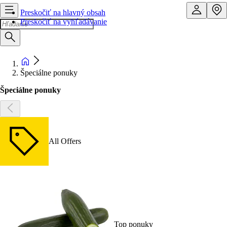
Preskočiť na hlavný obsah
Preskočiť na vyhľadávanie
Špeciálne ponuky
Špeciálne ponuky
All Offers
Top ponuky