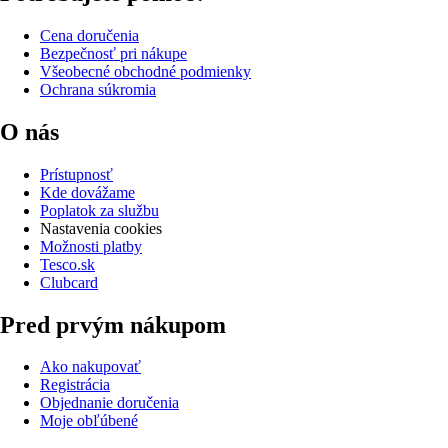
Cena doručenia
Bezpečnosť pri nákupe
Všeobecné obchodné podmienky
Ochrana súkromia
O nás
Prístupnosť
Kde dovážame
Poplatok za službu
Nastavenia cookies
Možnosti platby
Tesco.sk
Clubcard
Pred prvým nákupom
Ako nakupovať
Registrácia
Objednanie doručenia
Moje obľúbené