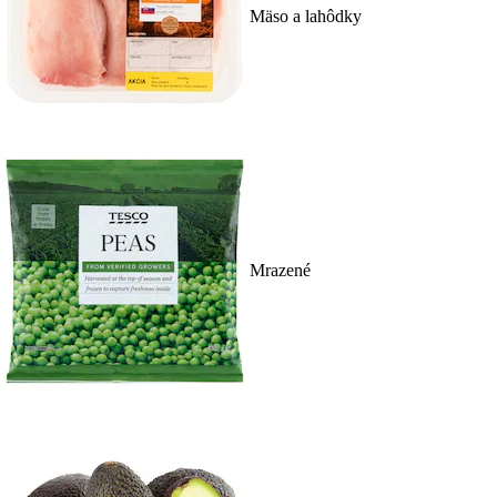
Mäso a lahôdky
Mrazené