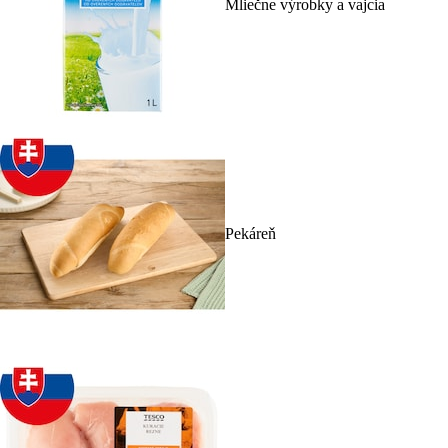
Mliečne výrobky a vajcia
Pekáreň