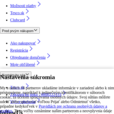
Možnosti platby
Tesco.sk
Clubcard
Pred prvým nákupom
Ako nakupovať
Registrácia
Objednanie doručenia
Moje obľúbené
Kontaktujte nás
Nastavenia súkromia
Tesco.sk
My a našich 18 partnerov ukladáme informácie v zariadení alebo k nim
pristupujeme, napríklad k jedinečným identifikátorom v súboroch
Zákaznícka linka - 0800222333
cookie, za účelom spracúvania osobných údajov. Svoj súhlas môžete
udeliť alebo spravovať voľbou Prijať alebo Odmietnuť všetko,
Výber obchodu
prípadne kedykoľvek v
Pravidlách pre ochranu osobných údajov a
cookies.
Tieto voľby oznámime našim partnerom a neovplyvnia údaje
followUs