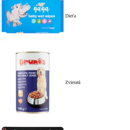
Dieťa
Zvieratá