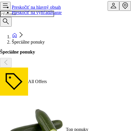
Preskočiť na hlavný obsah
Preskočiť na vyhľadávanie
Špeciálne ponuky
Špeciálne ponuky
All Offers
Top ponuky