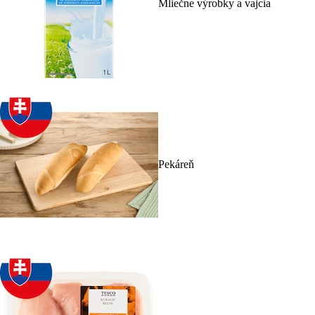
Mliečne výrobky a vajcia
Pekáreň