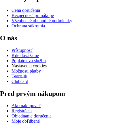
Cena doručenia
Bezpečnosť pri nákupe
Všeobecné obchodné podmienky
Ochrana súkromia
O nás
Prístupnosť
Kde dovážame
Poplatok za službu
Nastavenia cookies
Možnosti platby
Tesco.sk
Clubcard
Pred prvým nákupom
Ako nakupovať
Registrácia
Objednanie doručenia
Moje obľúbené