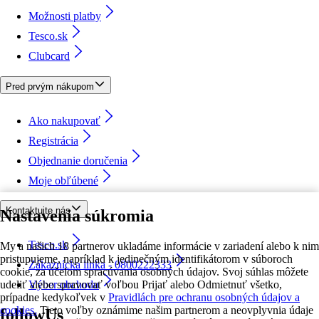
Možnosti platby
Tesco.sk
Clubcard
Pred prvým nákupom
Ako nakupovať
Registrácia
Objednanie doručenia
Moje obľúbené
Kontaktujte nás
Nastavenia súkromia
Tesco.sk
My a našich 18 partnerov ukladáme informácie v zariadení alebo k nim
pristupujeme, napríklad k jedinečným identifikátorom v súboroch
Zákaznícka linka - 0800222333
cookie, za účelom spracúvania osobných údajov. Svoj súhlas môžete
udeliť alebo spravovať voľbou Prijať alebo Odmietnuť všetko,
Výber obchodu
prípadne kedykoľvek v
Pravidlách pre ochranu osobných údajov a
cookies.
Tieto voľby oznámime našim partnerom a neovplyvnia údaje
followUs