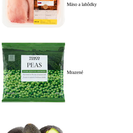
Mäso a lahôdky
Mrazené