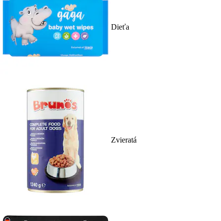
Dieťa
Zvieratá