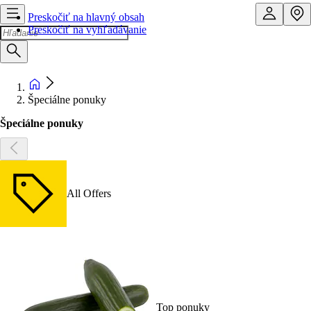
Preskočiť na hlavný obsah
Preskočiť na vyhľadávanie
Špeciálne ponuky
Špeciálne ponuky
All Offers
Top ponuky