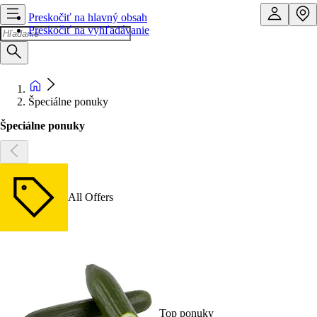
Preskočiť na hlavný obsah
Preskočiť na vyhľadávanie
Špeciálne ponuky
Špeciálne ponuky
All Offers
Top ponuky