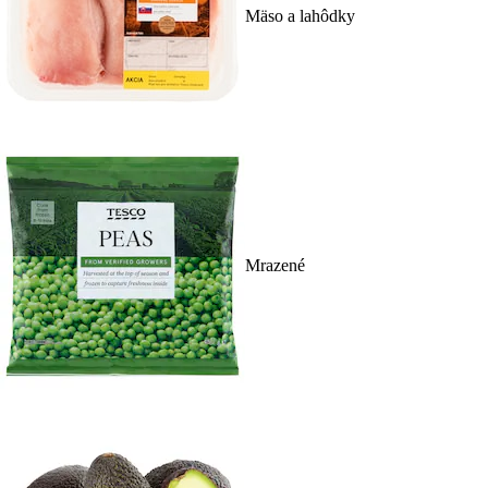
Mäso a lahôdky
Mrazené