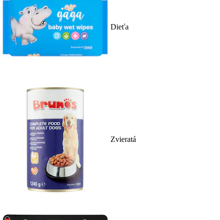
Dieťa
Zvieratá