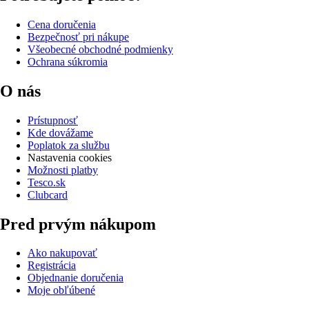
Cena doručenia
Bezpečnosť pri nákupe
Všeobecné obchodné podmienky
Ochrana súkromia
O nás
Prístupnosť
Kde dovážame
Poplatok za službu
Nastavenia cookies
Možnosti platby
Tesco.sk
Clubcard
Pred prvým nákupom
Ako nakupovať
Registrácia
Objednanie doručenia
Moje obľúbené