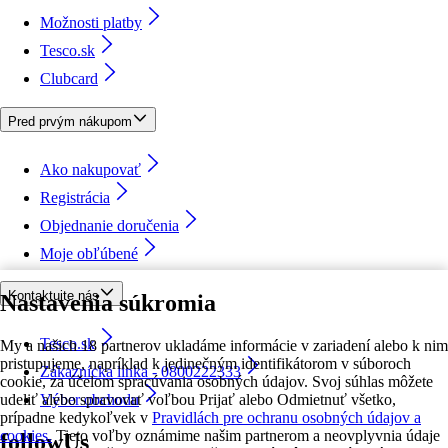
Možnosti platby
Tesco.sk
Clubcard
Pred prvým nákupom
Ako nakupovať
Registrácia
Objednanie doručenia
Moje obľúbené
Kontaktujte nás
Nastavenia súkromia
Tesco.sk
My a našich 18 partnerov ukladáme informácie v zariadení alebo k nim
pristupujeme, napríklad k jedinečným identifikátorom v súboroch
Zákaznícka linka - 0800222333
cookie, za účelom spracúvania osobných údajov. Svoj súhlas môžete
udeliť alebo spravovať voľbou Prijať alebo Odmietnuť všetko,
Výber obchodu
prípadne kedykoľvek v
Pravidlách pre ochranu osobných údajov a
cookies.
Tieto voľby oznámime našim partnerom a neovplyvnia údaje
followUs