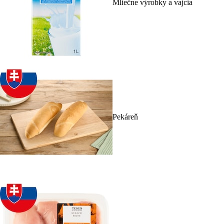
Mliečne výrobky a vajcia
Pekáreň