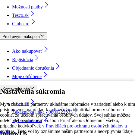
Možnosti platby
Tesco.sk
Clubcard
Pred prvým nákupom
Ako nakupovať
Registrácia
Objednanie doručenia
Moje obľúbené
Kontaktujte nás
Nastavenia súkromia
Tesco.sk
My a našich 18 partnerov ukladáme informácie v zariadení alebo k nim
pristupujeme, napríklad k jedinečným identifikátorom v súboroch
Zákaznícka linka - 0800222333
cookie, za účelom spracúvania osobných údajov. Svoj súhlas môžete
udeliť alebo spravovať voľbou Prijať alebo Odmietnuť všetko,
Výber obchodu
prípadne kedykoľvek v
Pravidlách pre ochranu osobných údajov a
cookies.
Tieto voľby oznámime našim partnerom a neovplyvnia údaje
followUs