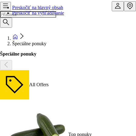
Preskočiť na hlavný obsah
Preskočiť na vyhľadávanie
Špeciálne ponuky
Špeciálne ponuky
All Offers
Top ponuky