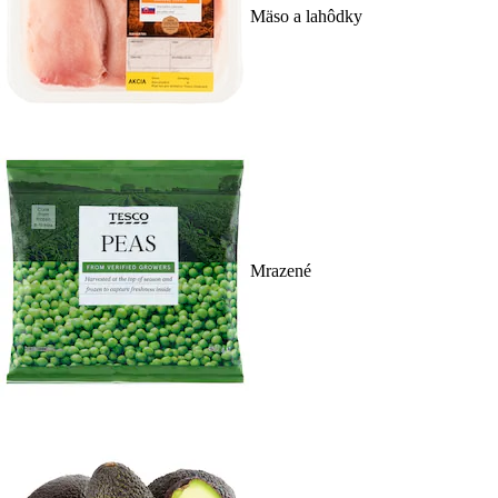
Mäso a lahôdky
Mrazené