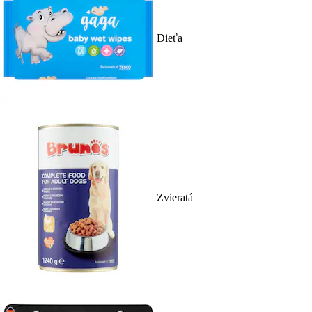
Dieťa
Zvieratá