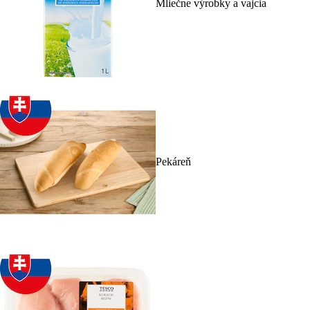
Mliečne výrobky a vajcia
Pekáreň