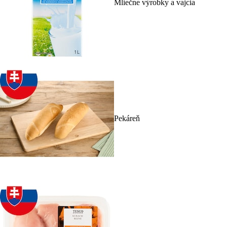
Mliečne výrobky a vajcia
Pekáreň