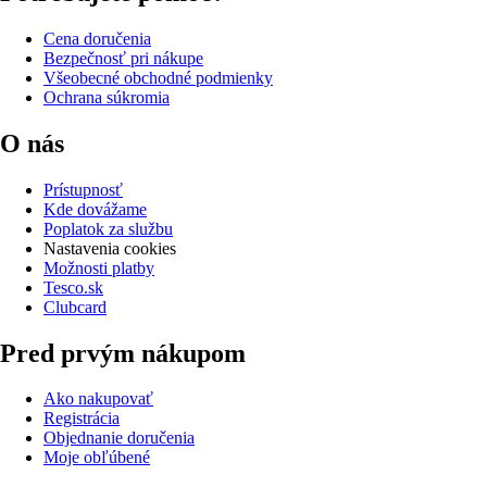
Cena doručenia
Bezpečnosť pri nákupe
Všeobecné obchodné podmienky
Ochrana súkromia
O nás
Prístupnosť
Kde dovážame
Poplatok za službu
Nastavenia cookies
Možnosti platby
Tesco.sk
Clubcard
Pred prvým nákupom
Ako nakupovať
Registrácia
Objednanie doručenia
Moje obľúbené