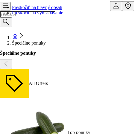
Preskočiť na hlavný obsah
Preskočiť na vyhľadávanie
Špeciálne ponuky
Špeciálne ponuky
All Offers
Top ponuky