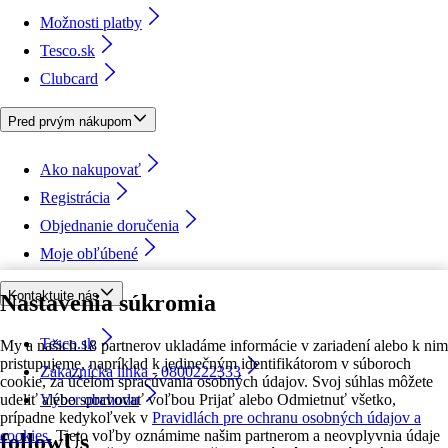
Možnosti platby
Tesco.sk
Clubcard
Pred prvým nákupom
Ako nakupovať
Registrácia
Objednanie doručenia
Moje obľúbené
Kontaktujte nás
Nastavenia súkromia
Tesco.sk
My a našich 18 partnerov ukladáme informácie v zariadení alebo k nim
pristupujeme, napríklad k jedinečným identifikátorom v súboroch
Zákaznícka linka - 0800222333
cookie, za účelom spracúvania osobných údajov. Svoj súhlas môžete
udeliť alebo spravovať voľbou Prijať alebo Odmietnuť všetko,
Výber obchodu
prípadne kedykoľvek v
Pravidlách pre ochranu osobných údajov a
cookies.
Tieto voľby oznámime našim partnerom a neovplyvnia údaje
followUs