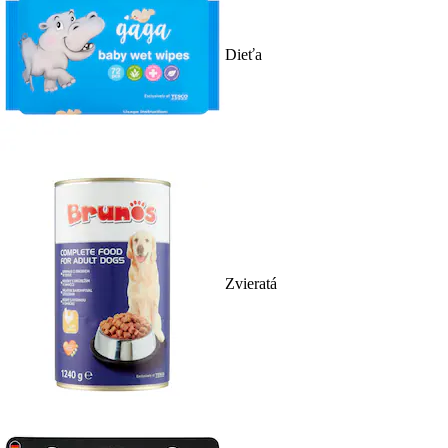
Dieťa
Zvieratá