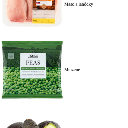
Mäso a lahôdky
Mrazené