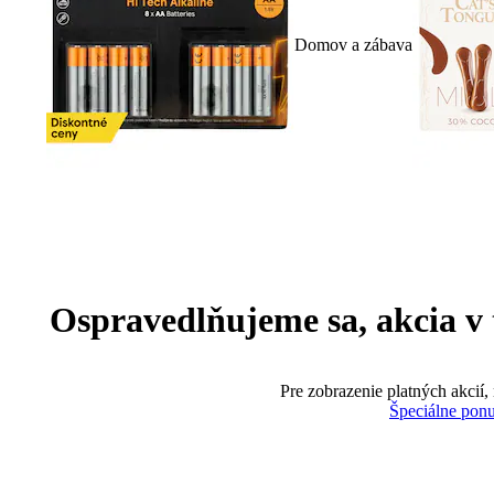
Domov a zábava
Ospravedlňujeme sa, akcia v te
Pre zobrazenie platných akcií,
Špeciálne pon