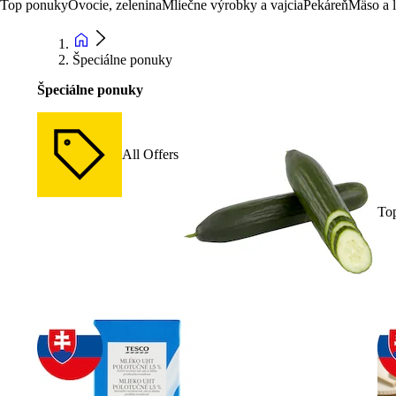
Top ponuky
Ovocie, zelenina
Mliečne výrobky a vajcia
Pekáreň
Mäso a 
Špeciálne ponuky
Špeciálne ponuky
All Offers
To