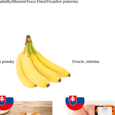
lahôdky
Mrazené
Tesco Finest
Trvanlivé potraviny
p ponuky
Ovocie, zelenina