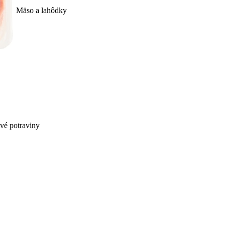
Mäso a lahôdky
ivé potraviny