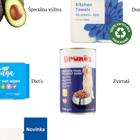
Špeciálna výživa
Dom
Dieťa
Zvieratá