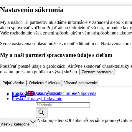
Nastavenia súkromia
My a našich 18 partnerov ukladáme informácie v zariadení alebo k nim
alebo spravovať voľbou Prijať alebo Odmietnuť všetko, prípadne ke
Vaše rozhodnutie však zmení spôsob, akým vám prispôsobíme nakupo
Svoje nastavenia súhlasu môžete zmeniť kliknutím na Nastavenia cooki
My a naši partneri spracúvame údaje s cieľom
Používať presné údaje o geolokácii. Aktívne skenovať charakteristiky 
obsahu, prieskum publika a vývoj služieb.
Zoznam partnerov
Prijať všetko
Odmietnuť všetko
Vlastné nastavenie
Preskočiť na hlavný obsah
Ako nakupovať online
Nápoveda
English
Preskočiť na vyhľadávanie
Nakupujte teraz
Obľúbené
Špeciálne ponuky
Online
Všetky kategórie