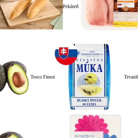
Pekáreň
Tesco Finest
Trvanl