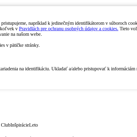
 pristupujeme, napríklad k jedinečným identifikátorom v súboroch coo
dykoľvek v
Pravidlách pre ochranu osobných údajov a cookies.
Tieto voľ
vanie na našom webe.
es v pätičke stránky.
zariadenia na identifikáciu. Ukladať a/alebo pristupovať k informáciám
 Club
Inšpirácie
Leto