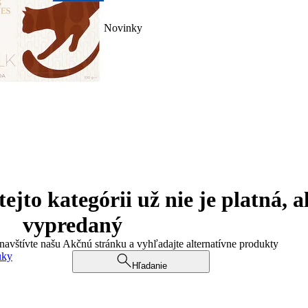
Novinky
jto kategórii už nie je platná, a
vypredaný
 navštívte našu Akčnú stránku a vyhľadajte alternatívne produkty
uky
Hľadanie