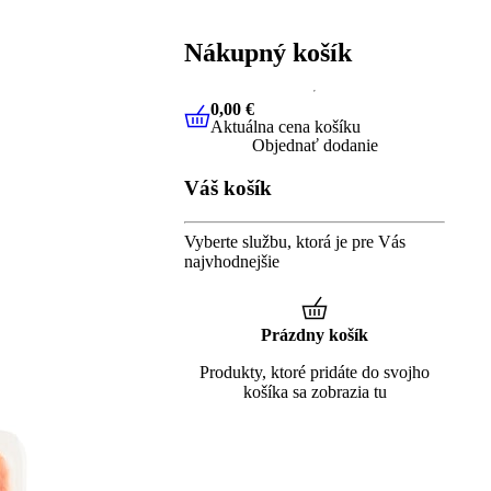
Nákupný košík
0,00 €
Aktuálna cena košíku
0,00 €
Aktuálna cena košíku
Objednať dodanie
Váš košík
Vyberte službu, ktorá je pre Vás
najvhodnejšie
Prázdny košík
Produkty, ktoré pridáte do svojho
košíka sa zobrazia tu