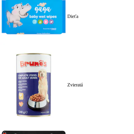
Dieťa
Zvieratá