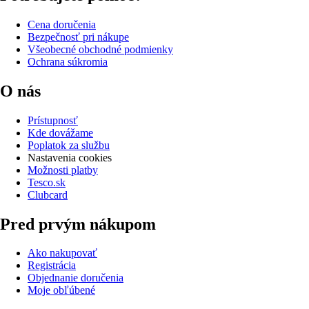
Cena doručenia
Bezpečnosť pri nákupe
Všeobecné obchodné podmienky
Ochrana súkromia
O nás
Prístupnosť
Kde dovážame
Poplatok za službu
Nastavenia cookies
Možnosti platby
Tesco.sk
Clubcard
Pred prvým nákupom
Ako nakupovať
Registrácia
Objednanie doručenia
Moje obľúbené