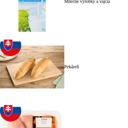
Mliečne výrobky a vajcia
Pekáreň