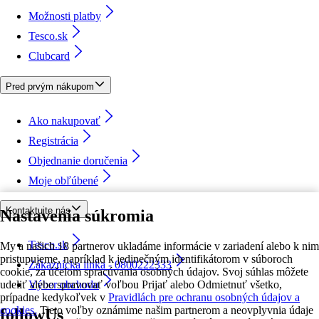
Možnosti platby
Tesco.sk
Clubcard
Pred prvým nákupom
Ako nakupovať
Registrácia
Objednanie doručenia
Moje obľúbené
Kontaktujte nás
Nastavenia súkromia
Tesco.sk
My a našich 18 partnerov ukladáme informácie v zariadení alebo k nim
pristupujeme, napríklad k jedinečným identifikátorom v súboroch
Zákaznícka linka - 0800222333
cookie, za účelom spracúvania osobných údajov. Svoj súhlas môžete
udeliť alebo spravovať voľbou Prijať alebo Odmietnuť všetko,
Výber obchodu
prípadne kedykoľvek v
Pravidlách pre ochranu osobných údajov a
cookies.
Tieto voľby oznámime našim partnerom a neovplyvnia údaje
followUs