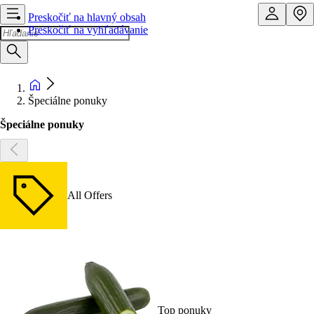
Preskočiť na hlavný obsah
Preskočiť na vyhľadávanie
Špeciálne ponuky
Špeciálne ponuky
All Offers
Top ponuky