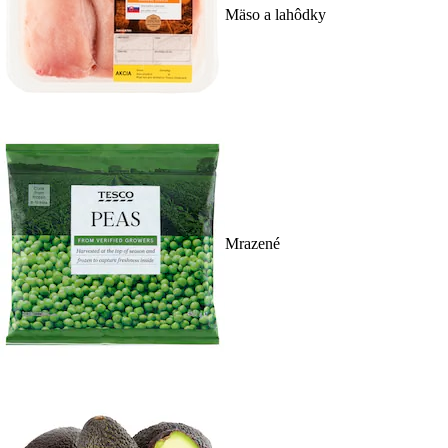
Mäso a lahôdky
Mrazené