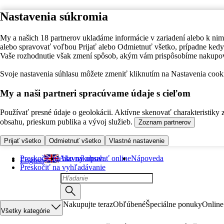
Nastavenia súkromia
My a našich 18 partnerov ukladáme informácie v zariadení alebo k nim
alebo spravovať voľbou Prijať alebo Odmietnuť všetko, prípadne ke
Vaše rozhodnutie však zmení spôsob, akým vám prispôsobíme nakupo
Svoje nastavenia súhlasu môžete zmeniť kliknutím na Nastavenia cooki
My a naši partneri spracúvame údaje s cieľom
Používať presné údaje o geolokácii. Aktívne skenovať charakteristiky 
obsahu, prieskum publika a vývoj služieb.
Zoznam partnerov
Prijať všetko
Odmietnuť všetko
Vlastné nastavenie
Preskočiť na hlavný obsah
Ako nakupovať online
Nápoveda
English
Preskočiť na vyhľadávanie
Nakupujte teraz
Obľúbené
Špeciálne ponuky
Online
Všetky kategórie