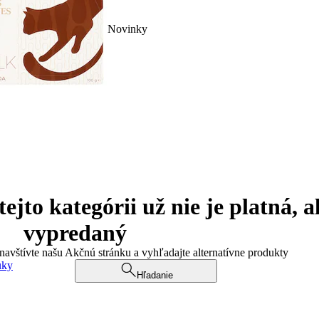
Novinky
jto kategórii už nie je platná, a
vypredaný
 navštívte našu Akčnú stránku a vyhľadajte alternatívne produkty
uky
Hľadanie