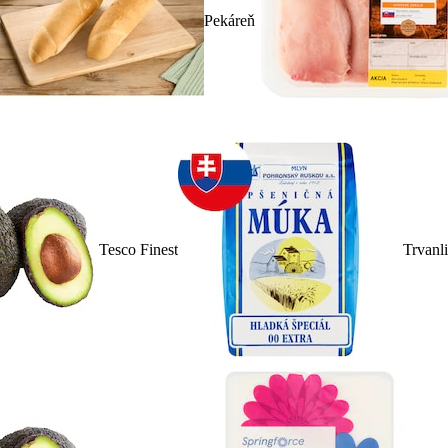
Pekáreň
Tesco Finest
Trvanl