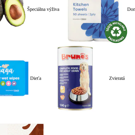
Špeciálna výživa
Dom
Dieťa
Zvieratá