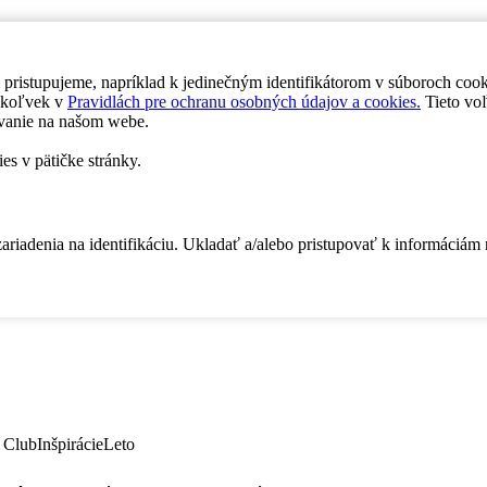
 pristupujeme, napríklad k jedinečným identifikátorom v súboroch coo
dykoľvek v
Pravidlách pre ochranu osobných údajov a cookies.
Tieto voľ
vanie na našom webe.
es v pätičke stránky.
zariadenia na identifikáciu. Ukladať a/alebo pristupovať k informáciám
 Club
Inšpirácie
Leto