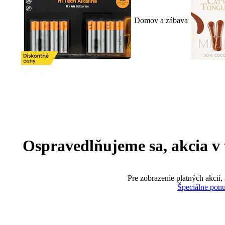
Domov a zábava
Ospravedlňujeme sa, akcia v te
Pre zobrazenie platných akcií,
Špeciálne pon