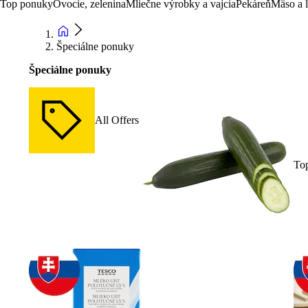
Top ponuky
Ovocie, zelenina
Mliečne výrobky a vajcia
Pekáreň
Mäso a 
Špeciálne ponuky
Špeciálne ponuky
All Offers
To