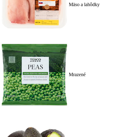
Mäso a lahôdky
Mrazené