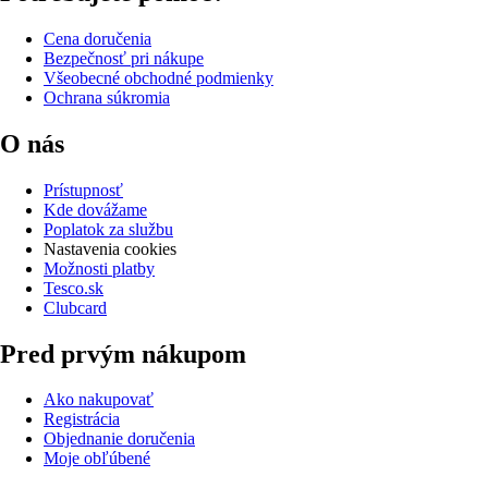
Cena doručenia
Bezpečnosť pri nákupe
Všeobecné obchodné podmienky
Ochrana súkromia
O nás
Prístupnosť
Kde dovážame
Poplatok za službu
Nastavenia cookies
Možnosti platby
Tesco.sk
Clubcard
Pred prvým nákupom
Ako nakupovať
Registrácia
Objednanie doručenia
Moje obľúbené