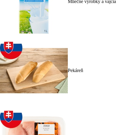
Mliečne výrobky a vajcia
Pekáreň