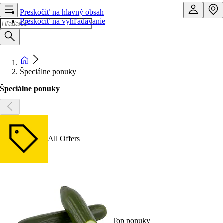
Preskočiť na hlavný obsah
Preskočiť na vyhľadávanie
Špeciálne ponuky
Špeciálne ponuky
All Offers
Top ponuky