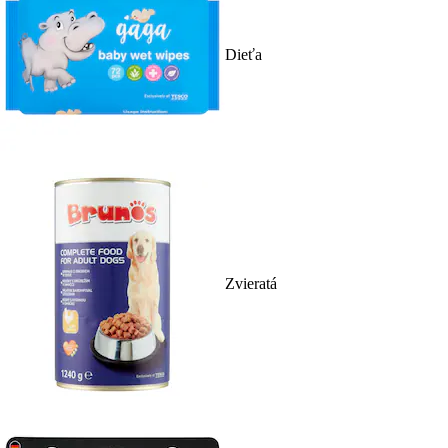
Dieťa
Zvieratá