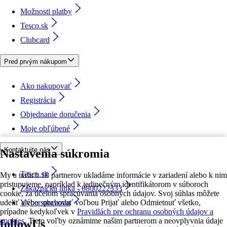
Možnosti platby
Tesco.sk
Clubcard
Pred prvým nákupom
Ako nakupovať
Registrácia
Objednanie doručenia
Moje obľúbené
Kontaktujte nás
Nastavenia súkromia
Tesco.sk
My a našich 18 partnerov ukladáme informácie v zariadení alebo k nim
pristupujeme, napríklad k jedinečným identifikátorom v súboroch
Zákaznícka linka - 0800222333
cookie, za účelom spracúvania osobných údajov. Svoj súhlas môžete
udeliť alebo spravovať voľbou Prijať alebo Odmietnuť všetko,
Výber obchodu
prípadne kedykoľvek v
Pravidlách pre ochranu osobných údajov a
cookies.
Tieto voľby oznámime našim partnerom a neovplyvnia údaje
followUs