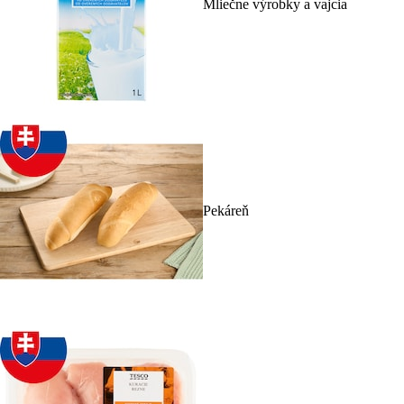
Mliečne výrobky a vajcia
Pekáreň