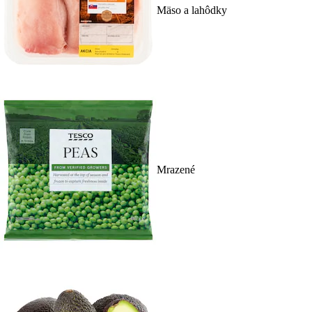
Mäso a lahôdky
Mrazené