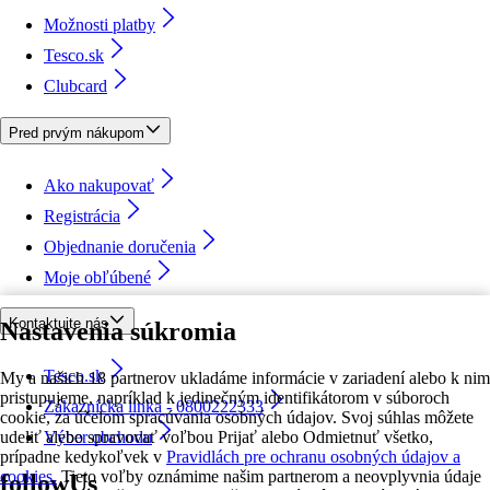
Možnosti platby
Tesco.sk
Clubcard
Pred prvým nákupom
Ako nakupovať
Registrácia
Objednanie doručenia
Moje obľúbené
Kontaktujte nás
Nastavenia súkromia
Tesco.sk
My a našich 18 partnerov ukladáme informácie v zariadení alebo k nim
pristupujeme, napríklad k jedinečným identifikátorom v súboroch
Zákaznícka linka - 0800222333
cookie, za účelom spracúvania osobných údajov. Svoj súhlas môžete
udeliť alebo spravovať voľbou Prijať alebo Odmietnuť všetko,
Výber obchodu
prípadne kedykoľvek v
Pravidlách pre ochranu osobných údajov a
cookies.
Tieto voľby oznámime našim partnerom a neovplyvnia údaje
followUs