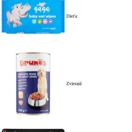
Dieťa
Zvieratá