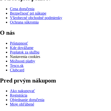
Cena doručenia
Bezpečnosť pri nákupe
Všeobecné obchodné podmienky
Ochrana súkromia
O nás
Prístupnosť
Kde dovážame
Poplatok za službu
Nastavenia cookies
Možnosti platby
Tesco.sk
Clubcard
Pred prvým nákupom
Ako nakupovať
Registrácia
Objednanie doručenia
Moje obľúbené