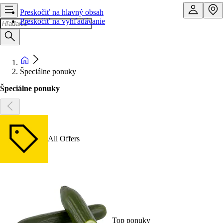
Preskočiť na hlavný obsah
Preskočiť na vyhľadávanie
Špeciálne ponuky
Špeciálne ponuky
All Offers
Top ponuky