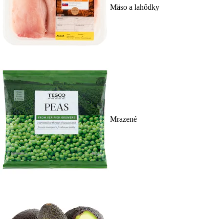
Mäso a lahôdky
Mrazené