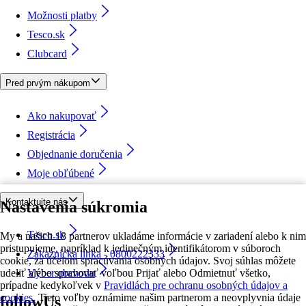
Možnosti platby
Tesco.sk
Clubcard
Pred prvým nákupom
Ako nakupovať
Registrácia
Objednanie doručenia
Moje obľúbené
Kontaktujte nás
Nastavenia súkromia
Tesco.sk
My a našich 18 partnerov ukladáme informácie v zariadení alebo k nim
pristupujeme, napríklad k jedinečným identifikátorom v súboroch
Zákaznícka linka - 0800222333
cookie, za účelom spracúvania osobných údajov. Svoj súhlas môžete
udeliť alebo spravovať voľbou Prijať alebo Odmietnuť všetko,
Výber obchodu
prípadne kedykoľvek v
Pravidlách pre ochranu osobných údajov a
cookies.
Tieto voľby oznámime našim partnerom a neovplyvnia údaje
followUs