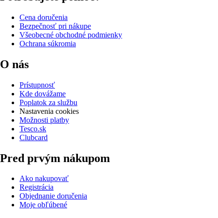
Cena doručenia
Bezpečnosť pri nákupe
Všeobecné obchodné podmienky
Ochrana súkromia
O nás
Prístupnosť
Kde dovážame
Poplatok za službu
Nastavenia cookies
Možnosti platby
Tesco.sk
Clubcard
Pred prvým nákupom
Ako nakupovať
Registrácia
Objednanie doručenia
Moje obľúbené