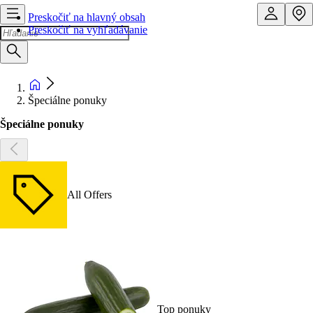
Preskočiť na hlavný obsah
Preskočiť na vyhľadávanie
Špeciálne ponuky
Špeciálne ponuky
All Offers
Top ponuky