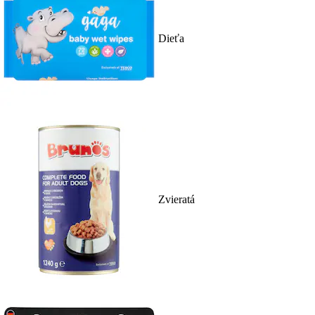
Dieťa
Zvieratá