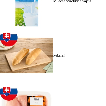
Mliečne výrobky a vajcia
Pekáreň