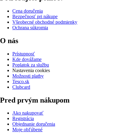
Cena doručenia
Bezpečnosť pri nákupe
Všeobecné obchodné podmienky
Ochrana súkromia
O nás
Prístupnosť
Kde dovážame
Poplatok za službu
Nastavenia cookies
Možnosti platby
Tesco.sk
Clubcard
Pred prvým nákupom
Ako nakupovať
Registrácia
Objednanie doručenia
Moje obľúbené