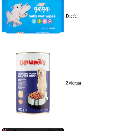
Dieťa
Zvieratá