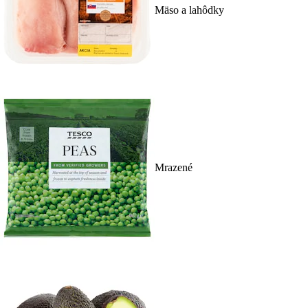
Mäso a lahôdky
Mrazené