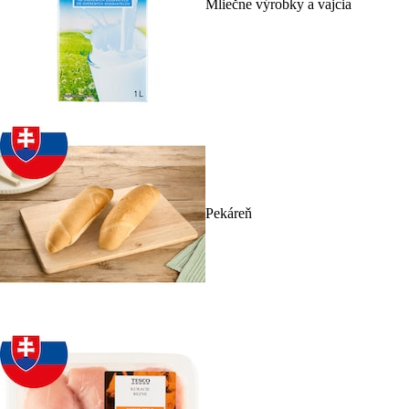
Mliečne výrobky a vajcia
Pekáreň