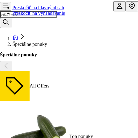
Preskočiť na hlavný obsah
Preskočiť na vyhľadávanie
Špeciálne ponuky
Špeciálne ponuky
All Offers
Top ponuky