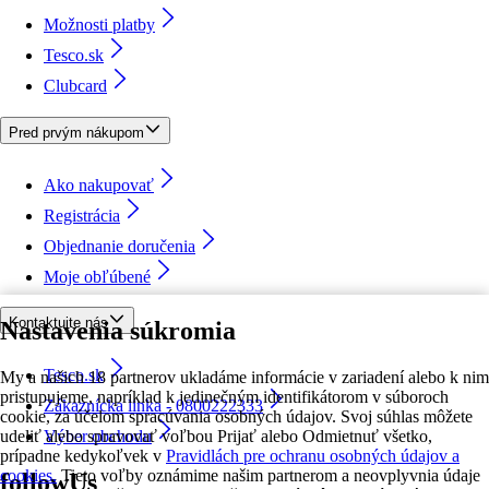
Možnosti platby
Tesco.sk
Clubcard
Pred prvým nákupom
Ako nakupovať
Registrácia
Objednanie doručenia
Moje obľúbené
Kontaktujte nás
Nastavenia súkromia
Tesco.sk
My a našich 18 partnerov ukladáme informácie v zariadení alebo k nim
pristupujeme, napríklad k jedinečným identifikátorom v súboroch
Zákaznícka linka - 0800222333
cookie, za účelom spracúvania osobných údajov. Svoj súhlas môžete
udeliť alebo spravovať voľbou Prijať alebo Odmietnuť všetko,
Výber obchodu
prípadne kedykoľvek v
Pravidlách pre ochranu osobných údajov a
cookies.
Tieto voľby oznámime našim partnerom a neovplyvnia údaje
followUs