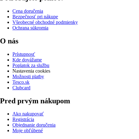
Cena doručenia
Bezpečnosť pri nákupe
Všeobecné obchodné podmienky
Ochrana súkromia
O nás
Prístupnosť
Kde dovážame
Poplatok za službu
Nastavenia cookies
Možnosti platby
Tesco.sk
Clubcard
Pred prvým nákupom
Ako nakupovať
Registrácia
Objednanie doručenia
Moje obľúbené