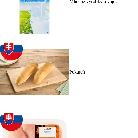
Mliečne výrobky a vajcia
Pekáreň