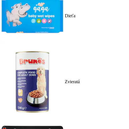
Dieťa
Zvieratá