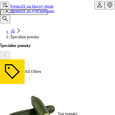
Preskočiť na hlavný obsah
Preskočiť na vyhľadávanie
Špeciálne ponuky
Špeciálne ponuky
All Offers
Top ponuky