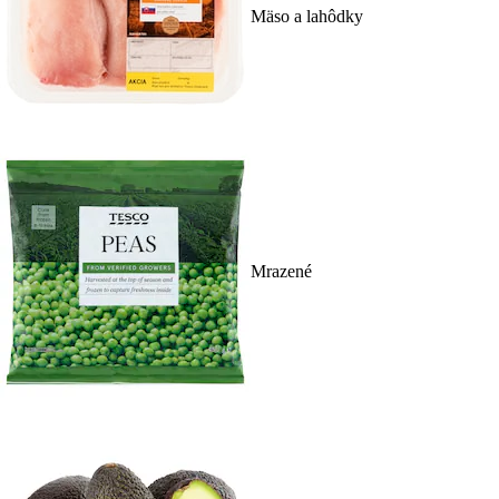
Mäso a lahôdky
Mrazené