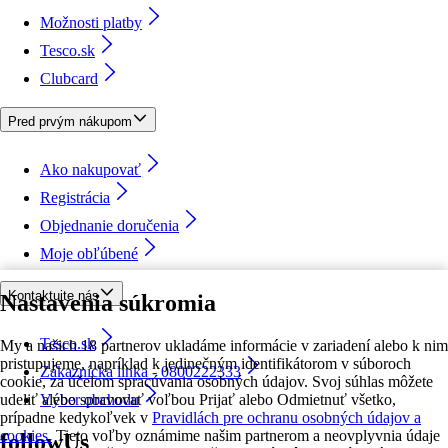
Možnosti platby
Tesco.sk
Clubcard
Pred prvým nákupom
Ako nakupovať
Registrácia
Objednanie doručenia
Moje obľúbené
Kontaktujte nás
Nastavenia súkromia
Tesco.sk
My a našich 18 partnerov ukladáme informácie v zariadení alebo k nim
pristupujeme, napríklad k jedinečným identifikátorom v súboroch
Zákaznícka linka - 0800222333
cookie, za účelom spracúvania osobných údajov. Svoj súhlas môžete
udeliť alebo spravovať voľbou Prijať alebo Odmietnuť všetko,
Výber obchodu
prípadne kedykoľvek v
Pravidlách pre ochranu osobných údajov a
cookies.
Tieto voľby oznámime našim partnerom a neovplyvnia údaje
followUs