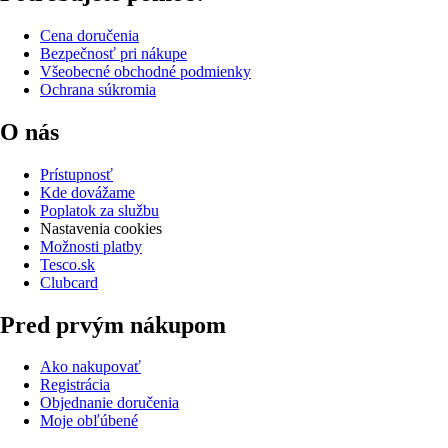
Cena doručenia
Bezpečnosť pri nákupe
Všeobecné obchodné podmienky
Ochrana súkromia
O nás
Prístupnosť
Kde dovážame
Poplatok za službu
Nastavenia cookies
Možnosti platby
Tesco.sk
Clubcard
Pred prvým nákupom
Ako nakupovať
Registrácia
Objednanie doručenia
Moje obľúbené