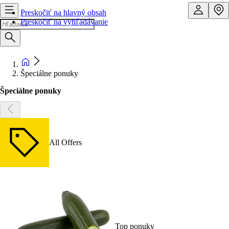
Preskočiť na hlavný obsah
Preskočiť na vyhľadávanie
Špeciálne ponuky
Špeciálne ponuky
All Offers
Top ponuky