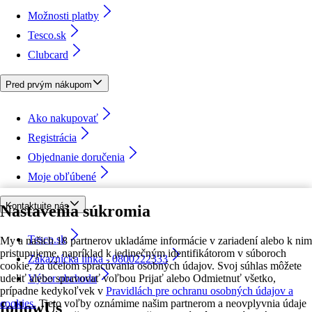
Možnosti platby
Tesco.sk
Clubcard
Pred prvým nákupom
Ako nakupovať
Registrácia
Objednanie doručenia
Moje obľúbené
Kontaktujte nás
Nastavenia súkromia
Tesco.sk
My a našich 18 partnerov ukladáme informácie v zariadení alebo k nim
pristupujeme, napríklad k jedinečným identifikátorom v súboroch
Zákaznícka linka - 0800222333
cookie, za účelom spracúvania osobných údajov. Svoj súhlas môžete
udeliť alebo spravovať voľbou Prijať alebo Odmietnuť všetko,
Výber obchodu
prípadne kedykoľvek v
Pravidlách pre ochranu osobných údajov a
cookies.
Tieto voľby oznámime našim partnerom a neovplyvnia údaje
followUs