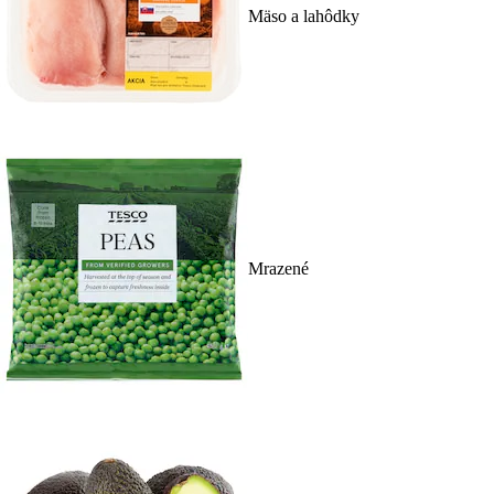
Mäso a lahôdky
Mrazené