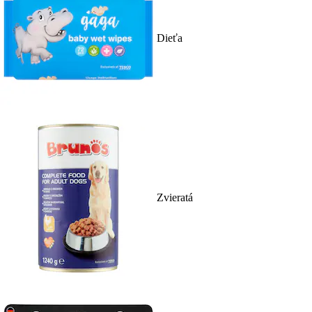
Dieťa
Zvieratá