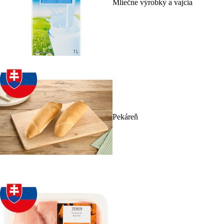
Mliečne výrobky a vajcia
Pekáreň