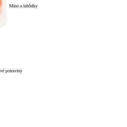
Mäso a lahôdky
ivé potraviny