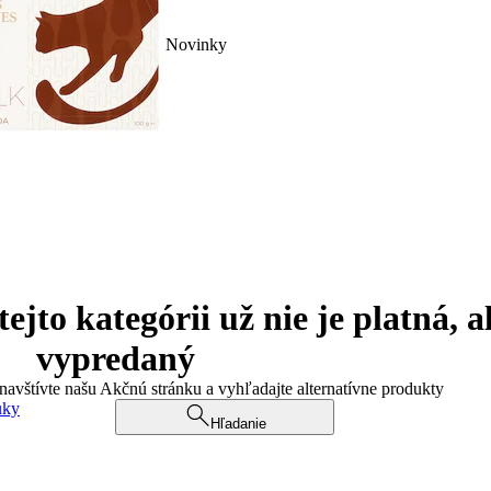
Novinky
jto kategórii už nie je platná, a
vypredaný
 navštívte našu Akčnú stránku a vyhľadajte alternatívne produkty
uky
Hľadanie