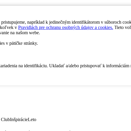
 pristupujeme, napríklad k jedinečným identifikátorom v súboroch coo
dykoľvek v
Pravidlách pre ochranu osobných údajov a cookies.
Tieto voľ
vanie na našom webe.
es v pätičke stránky.
zariadenia na identifikáciu. Ukladať a/alebo pristupovať k informáciám
 Club
Inšpirácie
Leto