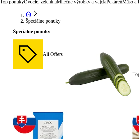
Top ponuky
Ovocie, zelenina
Mliečne výrobky a vajcia
Pekáreň
Mäso a 
Špeciálne ponuky
Špeciálne ponuky
All Offers
To