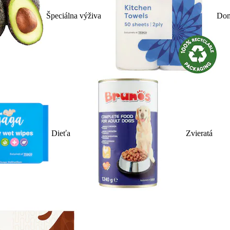
Špeciálna výživa
Dom
Dieťa
Zvieratá