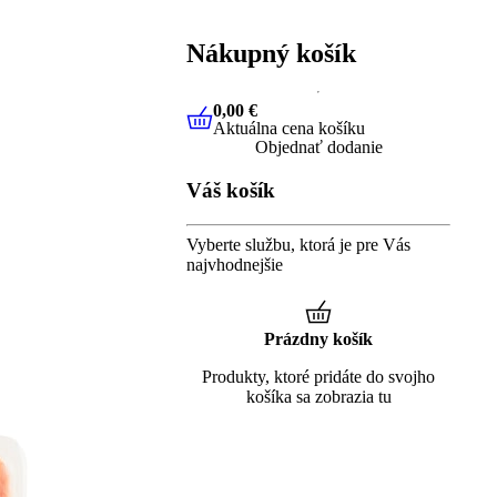
Nákupný košík
0,00 €
Aktuálna cena košíku
0,00 €
Aktuálna cena košíku
Objednať dodanie
Váš košík
Vyberte službu, ktorá je pre Vás
najvhodnejšie
Prázdny košík
Produkty, ktoré pridáte do svojho
košíka sa zobrazia tu