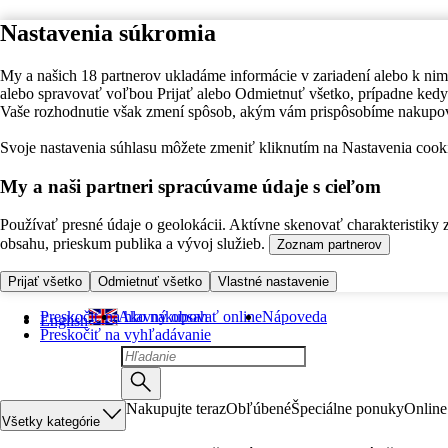
Nastavenia súkromia
My a našich 18 partnerov ukladáme informácie v zariadení alebo k nim
alebo spravovať voľbou Prijať alebo Odmietnuť všetko, prípadne ke
Vaše rozhodnutie však zmení spôsob, akým vám prispôsobíme nakupo
Svoje nastavenia súhlasu môžete zmeniť kliknutím na Nastavenia cooki
My a naši partneri spracúvame údaje s cieľom
Používať presné údaje o geolokácii. Aktívne skenovať charakteristiky 
obsahu, prieskum publika a vývoj služieb.
Zoznam partnerov
Prijať všetko
Odmietnuť všetko
Vlastné nastavenie
Preskočiť na hlavný obsah
Ako nakupovať online
Nápoveda
English
Preskočiť na vyhľadávanie
Nakupujte teraz
Obľúbené
Špeciálne ponuky
Online
Všetky kategórie