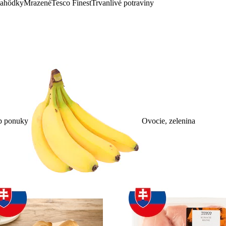
lahôdky
Mrazené
Tesco Finest
Trvanlivé potraviny
p ponuky
Ovocie, zelenina