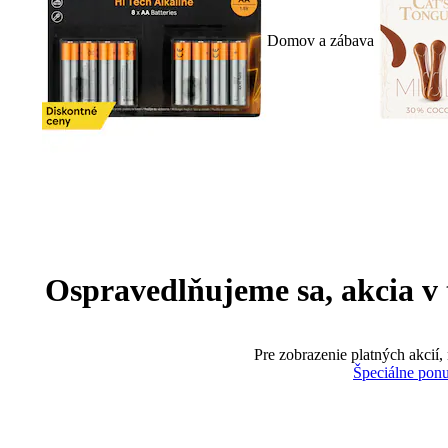
Domov a zábava
Ospravedlňujeme sa, akcia v te
Pre zobrazenie platných akcií,
Špeciálne pon