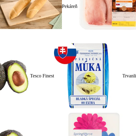
Pekáreň
Tesco Finest
Trvanl