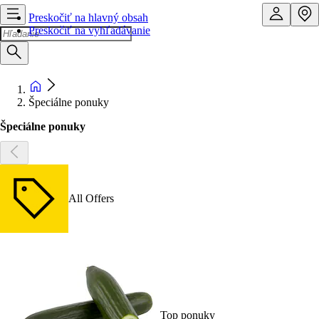
Preskočiť na hlavný obsah
Preskočiť na vyhľadávanie
Špeciálne ponuky
Špeciálne ponuky
All Offers
Top ponuky