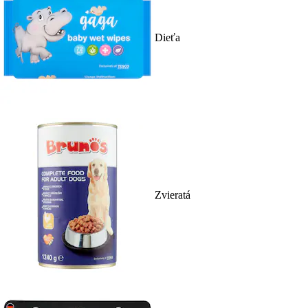
Dieťa
Zvieratá