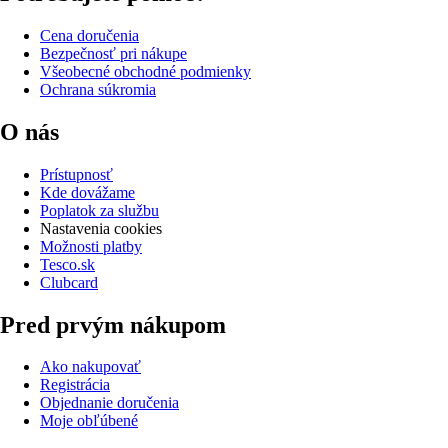
Cena doručenia
Bezpečnosť pri nákupe
Všeobecné obchodné podmienky
Ochrana súkromia
O nás
Prístupnosť
Kde dovážame
Poplatok za službu
Nastavenia cookies
Možnosti platby
Tesco.sk
Clubcard
Pred prvým nákupom
Ako nakupovať
Registrácia
Objednanie doručenia
Moje obľúbené