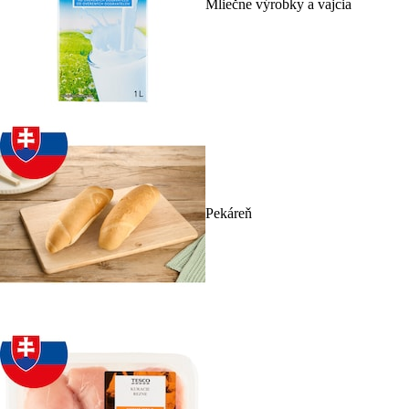
Mliečne výrobky a vajcia
Pekáreň