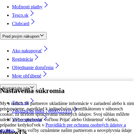
Možnosti platby
Tesco.sk
Clubcard
Pred prvým nákupom
Ako nakupovať
Registrácia
Objednanie doručenia
Moje obľúbené
Kontaktujte nás
Nastavenia súkromia
Tesco.sk
My a našich 18 partnerov ukladáme informácie v zariadení alebo k nim
pristupujeme, napríklad k jedinečným identifikátorom v súboroch
Zákaznícka linka - 0800222333
cookie, za účelom spracúvania osobných údajov. Svoj súhlas môžete
udeliť alebo spravovať voľbou Prijať alebo Odmietnuť všetko,
Výber obchodu
prípadne kedykoľvek v
Pravidlách pre ochranu osobných údajov a
cookies.
Tieto voľby oznámime našim partnerom a neovplyvnia údaje
followUs