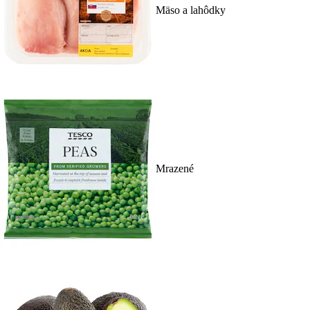
Mäso a lahôdky
Mrazené