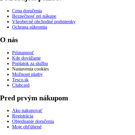
Cena doručenia
Bezpečnosť pri nákupe
Všeobecné obchodné podmienky
Ochrana súkromia
O nás
Prístupnosť
Kde dovážame
Poplatok za službu
Nastavenia cookies
Možnosti platby
Tesco.sk
Clubcard
Pred prvým nákupom
Ako nakupovať
Registrácia
Objednanie doručenia
Moje obľúbené