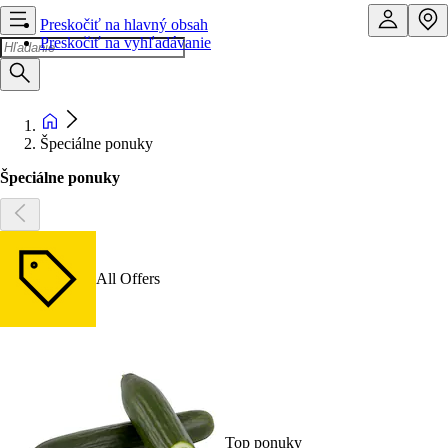
Preskočiť na hlavný obsah
Preskočiť na vyhľadávanie
Špeciálne ponuky
Špeciálne ponuky
All Offers
Top ponuky