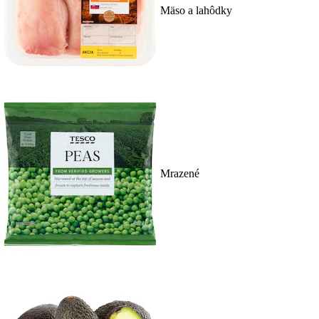
Mäso a lahôdky
Mrazené