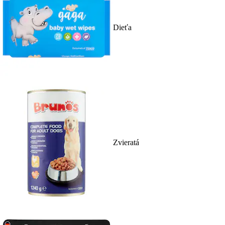
Dieťa
Zvieratá