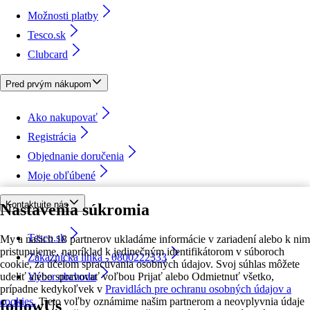
Možnosti platby
Tesco.sk
Clubcard
Pred prvým nákupom
Ako nakupovať
Registrácia
Objednanie doručenia
Moje obľúbené
Kontaktujte nás
Nastavenia súkromia
Tesco.sk
My a našich 18 partnerov ukladáme informácie v zariadení alebo k nim
pristupujeme, napríklad k jedinečným identifikátorom v súboroch
Zákaznícka linka - 0800222333
cookie, za účelom spracúvania osobných údajov. Svoj súhlas môžete
udeliť alebo spravovať voľbou Prijať alebo Odmietnuť všetko,
Výber obchodu
prípadne kedykoľvek v
Pravidlách pre ochranu osobných údajov a
cookies.
Tieto voľby oznámime našim partnerom a neovplyvnia údaje
followUs