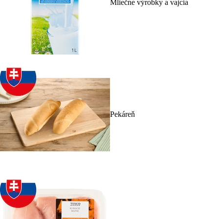
Mliečne výrobky a vajcia
Pekáreň