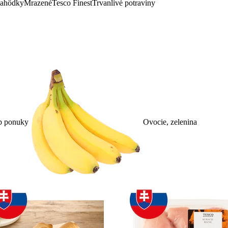
lahôdky
Mrazené
Tesco Finest
Trvanlivé potraviny
p ponuky
Ovocie, zelenina