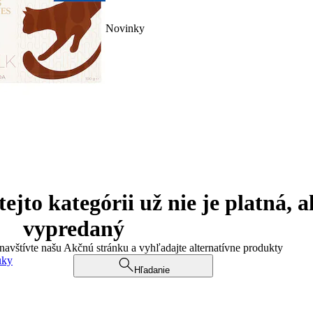
Novinky
jto kategórii už nie je platná, a
vypredaný
 navštívte našu Akčnú stránku a vyhľadajte alternatívne produkty
uky
Hľadanie