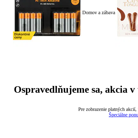
Domov a zábava
Ospravedlňujeme sa, akcia v te
Pre zobrazenie platných akcií,
Špeciálne pon