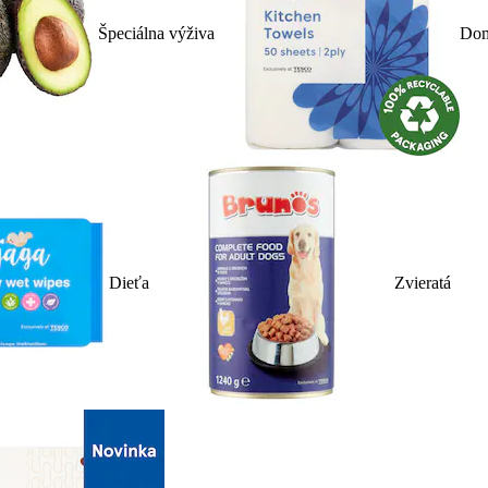
Špeciálna výživa
Dom
Dieťa
Zvieratá