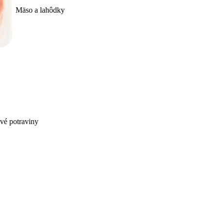
Mäso a lahôdky
ivé potraviny