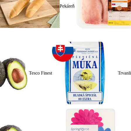
Pekáreň
Tesco Finest
Trvanl