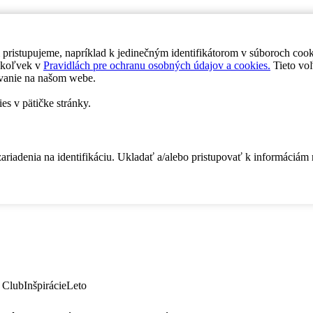
 pristupujeme, napríklad k jedinečným identifikátorom v súboroch coo
dykoľvek v
Pravidlách pre ochranu osobných údajov a cookies.
Tieto voľ
vanie na našom webe.
es v pätičke stránky.
zariadenia na identifikáciu. Ukladať a/alebo pristupovať k informáciám
 Club
Inšpirácie
Leto