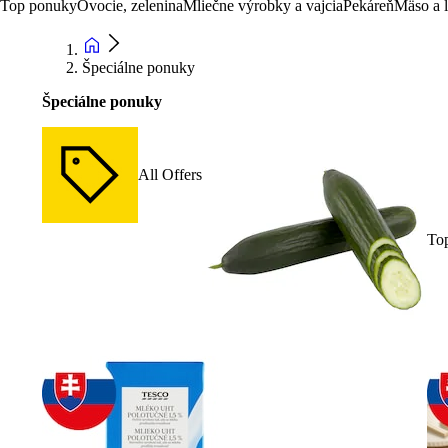
Top ponuky
Ovocie, zelenina
Mliečne výrobky a vajcia
Pekáreň
Mäso a 
Špeciálne ponuky
Špeciálne ponuky
All Offers
To