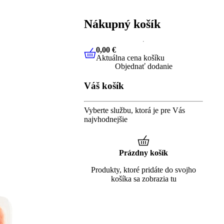
Nákupný košík
0,00 €
Aktuálna cena košíku
0,00 €
Aktuálna cena košíku
Objednať dodanie
Váš košík
Vyberte službu, ktorá je pre Vás
najvhodnejšie
Prázdny košík
Produkty, ktoré pridáte do svojho
košíka sa zobrazia tu