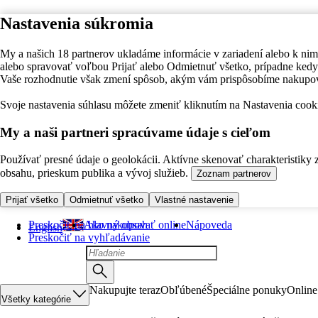
Nastavenia súkromia
My a našich 18 partnerov ukladáme informácie v zariadení alebo k nim
alebo spravovať voľbou Prijať alebo Odmietnuť všetko, prípadne ke
Vaše rozhodnutie však zmení spôsob, akým vám prispôsobíme nakupo
Svoje nastavenia súhlasu môžete zmeniť kliknutím na Nastavenia cooki
My a naši partneri spracúvame údaje s cieľom
Používať presné údaje o geolokácii. Aktívne skenovať charakteristiky 
obsahu, prieskum publika a vývoj služieb.
Zoznam partnerov
Prijať všetko
Odmietnuť všetko
Vlastné nastavenie
Preskočiť na hlavný obsah
Ako nakupovať online
Nápoveda
English
Preskočiť na vyhľadávanie
Nakupujte teraz
Obľúbené
Špeciálne ponuky
Online
Všetky kategórie