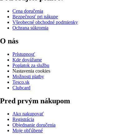
Cena doručenia
Bezpečnosť pri nákupe
Všeobecné obchodné podmienky
Ochrana súkromia
O nás
Prístupnosť
Kde dovážame
Poplatok za službu
Nastavenia cookies
Možnosti platby
Tesco.sk
Clubcard
Pred prvým nákupom
Ako nakupovať
Registrácia
Objednanie doručenia
Moje obľúbené