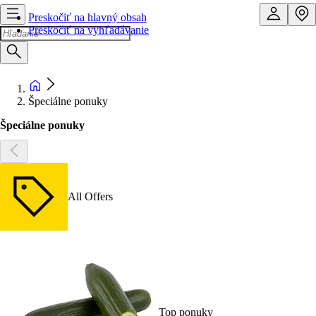
Preskočiť na hlavný obsah
Preskočiť na vyhľadávanie
Špeciálne ponuky
Špeciálne ponuky
All Offers
Top ponuky