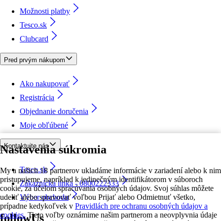
Možnosti platby
Tesco.sk
Clubcard
Pred prvým nákupom
Ako nakupovať
Registrácia
Objednanie doručenia
Moje obľúbené
Kontaktujte nás
Nastavenia súkromia
Tesco.sk
My a našich 18 partnerov ukladáme informácie v zariadení alebo k nim
pristupujeme, napríklad k jedinečným identifikátorom v súboroch
Zákaznícka linka - 0800222333
cookie, za účelom spracúvania osobných údajov. Svoj súhlas môžete
udeliť alebo spravovať voľbou Prijať alebo Odmietnuť všetko,
Výber obchodu
prípadne kedykoľvek v
Pravidlách pre ochranu osobných údajov a
cookies.
Tieto voľby oznámime našim partnerom a neovplyvnia údaje
followUs