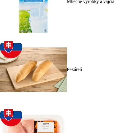
Mliečne výrobky a vajcia
Pekáreň