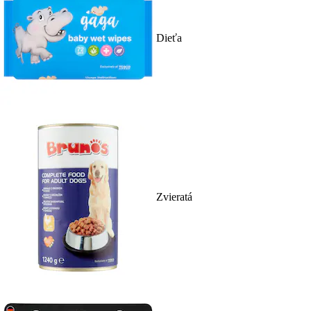
Dieťa
Zvieratá