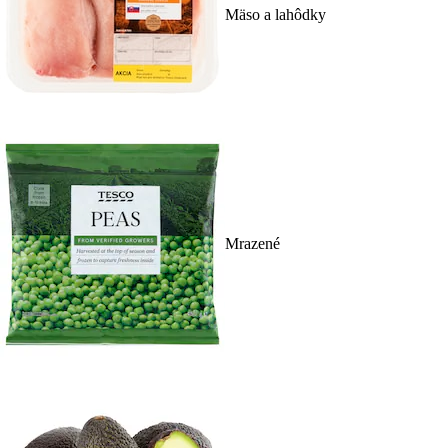
Mäso a lahôdky
Mrazené