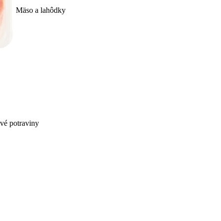
Mäso a lahôdky
ivé potraviny