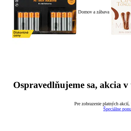
Domov a zábava
Ospravedlňujeme sa, akcia v te
Pre zobrazenie platných akcií,
Špeciálne pon