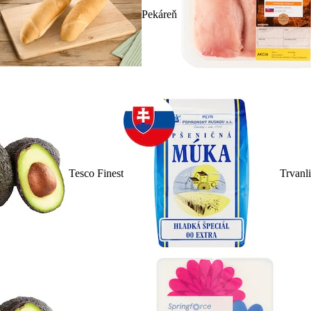
Pekáreň
Tesco Finest
Trvanl