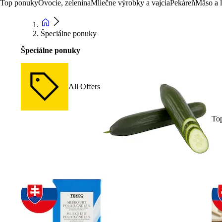
Top ponuky
Ovocie, zelenina
Mliečne výrobky a vajcia
Pekáreň
Mäso a 
Špeciálne ponuky
Špeciálne ponuky
All Offers
To