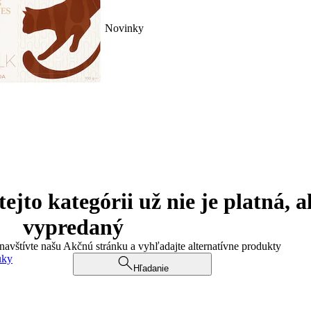
Novinky
jto kategórii už nie je platná, a
vypredaný
 navštívte našu Akčnú stránku a vyhľadajte alternatívne produkty
uky
Hľadanie