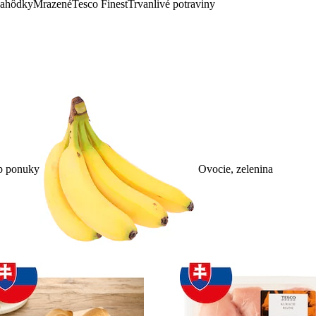
lahôdky
Mrazené
Tesco Finest
Trvanlivé potraviny
p ponuky
Ovocie, zelenina