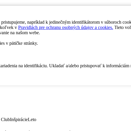
 pristupujeme, napríklad k jedinečným identifikátorom v súboroch coo
dykoľvek v
Pravidlách pre ochranu osobných údajov a cookies.
Tieto voľ
vanie na našom webe.
es v pätičke stránky.
zariadenia na identifikáciu. Ukladať a/alebo pristupovať k informáciám
 Club
Inšpirácie
Leto