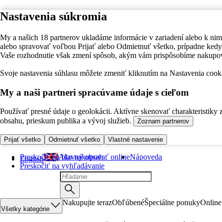
Nastavenia súkromia
My a našich 18 partnerov ukladáme informácie v zariadení alebo k nim
alebo spravovať voľbou Prijať alebo Odmietnuť všetko, prípadne ke
Vaše rozhodnutie však zmení spôsob, akým vám prispôsobíme nakupo
Svoje nastavenia súhlasu môžete zmeniť kliknutím na Nastavenia cooki
My a naši partneri spracúvame údaje s cieľom
Používať presné údaje o geolokácii. Aktívne skenovať charakteristiky 
obsahu, prieskum publika a vývoj služieb.
Zoznam partnerov
Prijať všetko
Odmietnuť všetko
Vlastné nastavenie
Preskočiť na hlavný obsah
Ako nakupovať online
Nápoveda
English
Preskočiť na vyhľadávanie
Nakupujte teraz
Obľúbené
Špeciálne ponuky
Online
Všetky kategórie