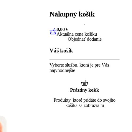
Nákupný košík
0,00 €
Aktuálna cena košíku
0,00 €
Aktuálna cena košíku
Objednať dodanie
Váš košík
Vyberte službu, ktorá je pre Vás
najvhodnejšie
Prázdny košík
Produkty, ktoré pridáte do svojho
košíka sa zobrazia tu