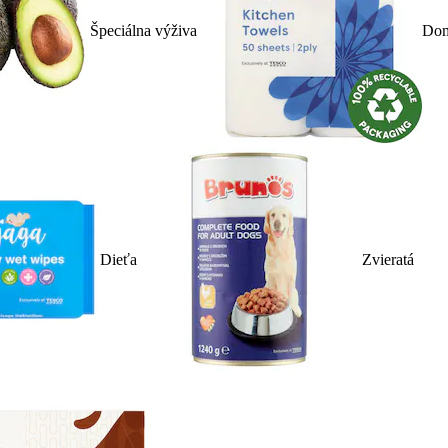
Špeciálna výživa
Dom
Dieťa
Zvieratá