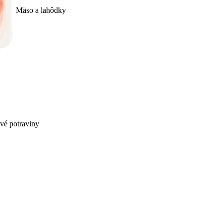
Mäso a lahôdky
ivé potraviny