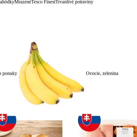
lahôdky
Mrazené
Tesco Finest
Trvanlivé potraviny
p ponuky
Ovocie, zelenina