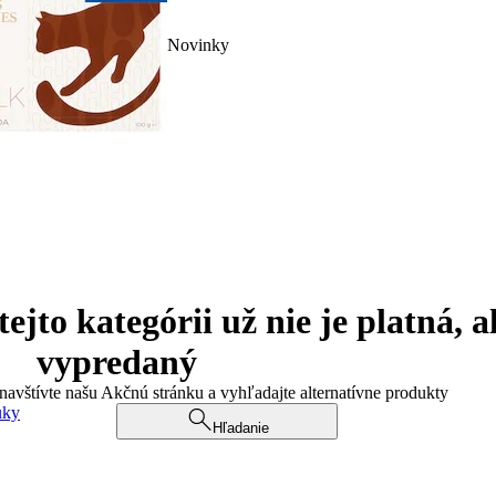
Novinky
jto kategórii už nie je platná, a
vypredaný
 navštívte našu Akčnú stránku a vyhľadajte alternatívne produkty
uky
Hľadanie