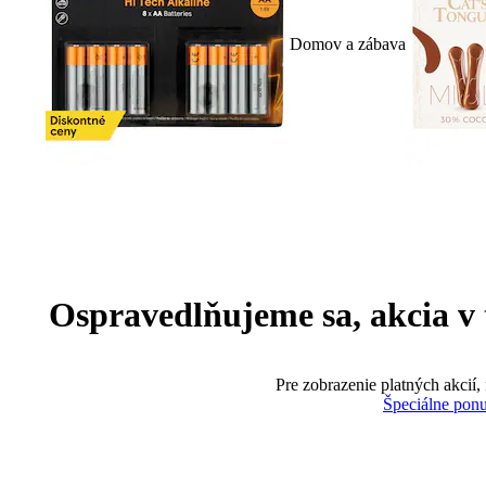
Domov a zábava
Ospravedlňujeme sa, akcia v te
Pre zobrazenie platných akcií,
Špeciálne pon