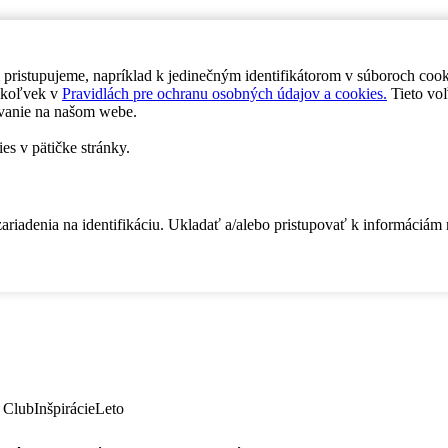
 pristupujeme, napríklad k jedinečným identifikátorom v súboroch coo
dykoľvek v
Pravidlách pre ochranu osobných údajov a cookies.
Tieto voľ
vanie na našom webe.
es v pätičke stránky.
zariadenia na identifikáciu. Ukladať a/alebo pristupovať k informáciám
 Club
Inšpirácie
Leto