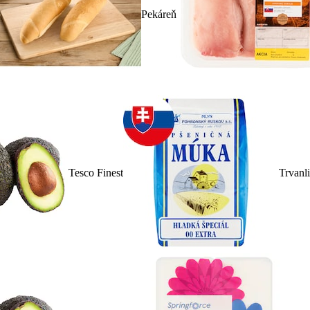
Pekáreň
Tesco Finest
Trvanl