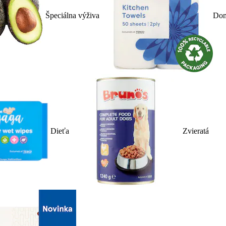
Špeciálna výživa
Dom
Dieťa
Zvieratá