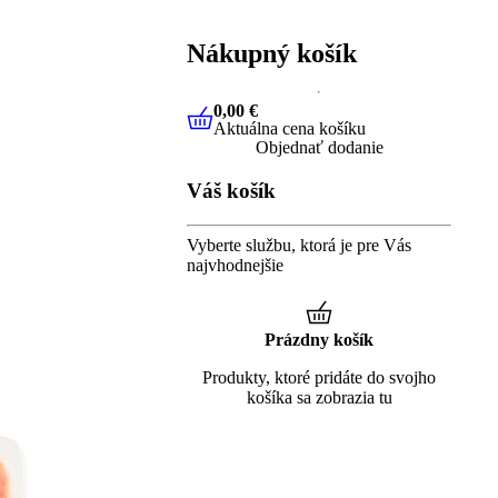
Nákupný košík
0,00 €
Aktuálna cena košíku
0,00 €
Aktuálna cena košíku
Objednať dodanie
Váš košík
Vyberte službu, ktorá je pre Vás
najvhodnejšie
Prázdny košík
Produkty, ktoré pridáte do svojho
košíka sa zobrazia tu