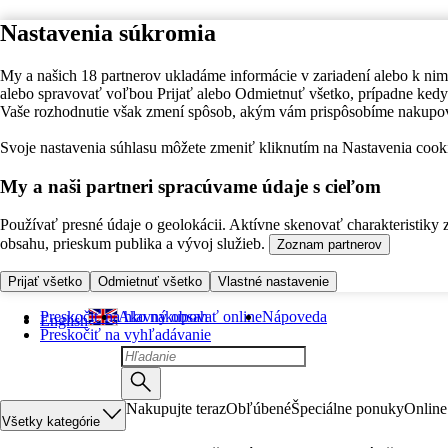
Nastavenia súkromia
My a našich 18 partnerov ukladáme informácie v zariadení alebo k nim
alebo spravovať voľbou Prijať alebo Odmietnuť všetko, prípadne ke
Vaše rozhodnutie však zmení spôsob, akým vám prispôsobíme nakupo
Svoje nastavenia súhlasu môžete zmeniť kliknutím na Nastavenia cooki
My a naši partneri spracúvame údaje s cieľom
Používať presné údaje o geolokácii. Aktívne skenovať charakteristiky 
obsahu, prieskum publika a vývoj služieb.
Zoznam partnerov
Prijať všetko
Odmietnuť všetko
Vlastné nastavenie
Preskočiť na hlavný obsah
Ako nakupovať online
Nápoveda
English
Preskočiť na vyhľadávanie
Nakupujte teraz
Obľúbené
Špeciálne ponuky
Online
Všetky kategórie