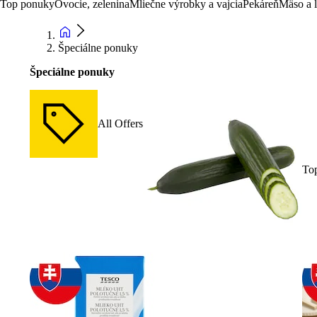
Top ponuky
Ovocie, zelenina
Mliečne výrobky a vajcia
Pekáreň
Mäso a 
Špeciálne ponuky
Špeciálne ponuky
All Offers
To