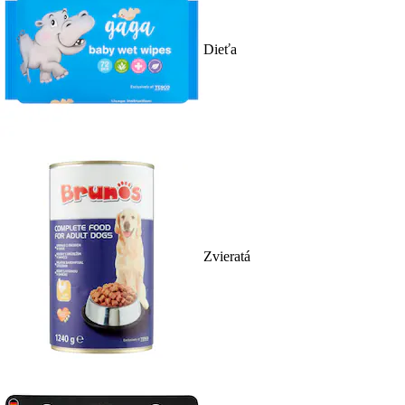
Dieťa
Zvieratá