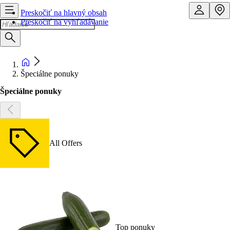
Preskočiť na hlavný obsah
Preskočiť na vyhľadávanie
Špeciálne ponuky
Špeciálne ponuky
All Offers
Top ponuky