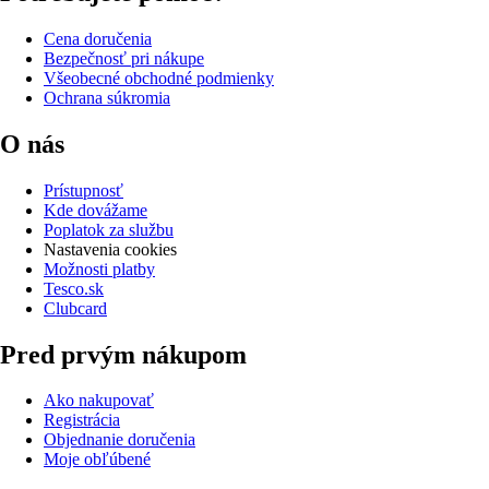
Cena doručenia
Bezpečnosť pri nákupe
Všeobecné obchodné podmienky
Ochrana súkromia
O nás
Prístupnosť
Kde dovážame
Poplatok za službu
Nastavenia cookies
Možnosti platby
Tesco.sk
Clubcard
Pred prvým nákupom
Ako nakupovať
Registrácia
Objednanie doručenia
Moje obľúbené