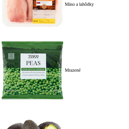
Mäso a lahôdky
Mrazené