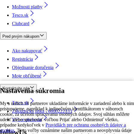
Možnosti platby
Tesco.sk
Clubcard
Pred prvým nákupom
Ako nakupovať
Registrácia
Objednanie doručenia
Moje obľúbené
Kontaktujte nás
Nastavenia súkromia
Tesco.sk
My a našich 18 partnerov ukladáme informácie v zariadení alebo k nim
pristupujeme, napríklad k jedinečným identifikátorom v súboroch
Zákaznícka linka - 0800222333
cookie, za účelom spracúvania osobných údajov. Svoj súhlas môžete
udeliť alebo spravovať voľbou Prijať alebo Odmietnuť všetko,
Výber obchodu
prípadne kedykoľvek v
Pravidlách pre ochranu osobných údajov a
cookies.
Tieto voľby oznámime našim partnerom a neovplyvnia údaje
followUs