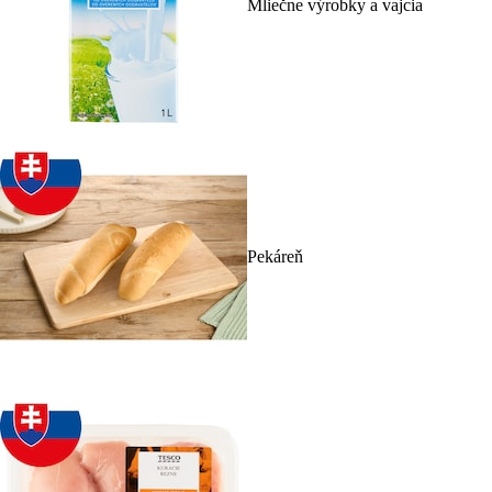
Mliečne výrobky a vajcia
Pekáreň