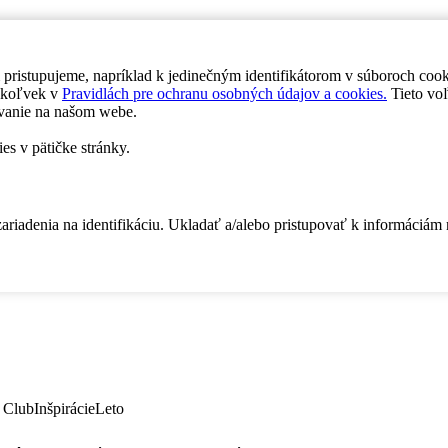
 pristupujeme, napríklad k jedinečným identifikátorom v súboroch coo
dykoľvek v
Pravidlách pre ochranu osobných údajov a cookies.
Tieto voľ
vanie na našom webe.
es v pätičke stránky.
zariadenia na identifikáciu. Ukladať a/alebo pristupovať k informáciám
 Club
Inšpirácie
Leto