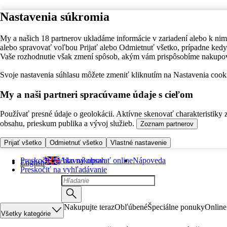
Nastavenia súkromia
My a našich 18 partnerov ukladáme informácie v zariadení alebo k nim
alebo spravovať voľbou Prijať alebo Odmietnuť všetko, prípadne ke
Vaše rozhodnutie však zmení spôsob, akým vám prispôsobíme nakupo
Svoje nastavenia súhlasu môžete zmeniť kliknutím na Nastavenia cooki
My a naši partneri spracúvame údaje s cieľom
Používať presné údaje o geolokácii. Aktívne skenovať charakteristiky 
obsahu, prieskum publika a vývoj služieb.
Zoznam partnerov
Prijať všetko
Odmietnuť všetko
Vlastné nastavenie
Preskočiť na hlavný obsah
Ako nakupovať online
Nápoveda
English
Preskočiť na vyhľadávanie
Nakupujte teraz
Obľúbené
Špeciálne ponuky
Online
Všetky kategórie