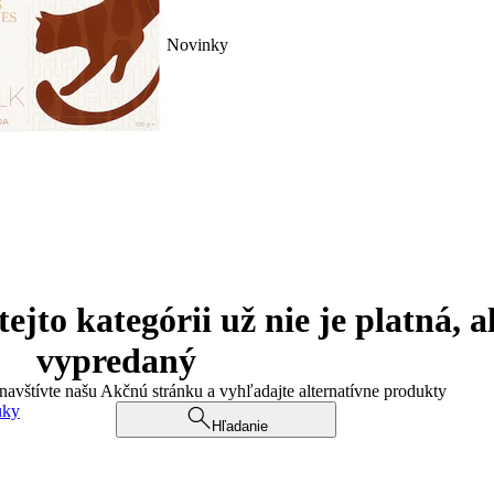
Novinky
jto kategórii už nie je platná, a
vypredaný
 navštívte našu Akčnú stránku a vyhľadajte alternatívne produkty
uky
Hľadanie