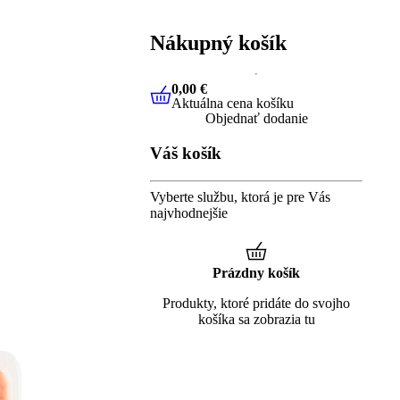
Nákupný košík
0,00 €
Aktuálna cena košíku
0,00 €
Aktuálna cena košíku
Objednať dodanie
Váš košík
Vyberte službu, ktorá je pre Vás
najvhodnejšie
Prázdny košík
Produkty, ktoré pridáte do svojho
košíka sa zobrazia tu