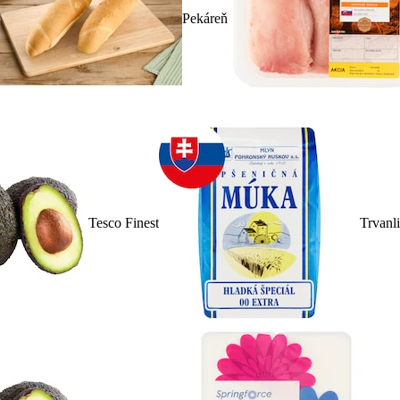
Pekáreň
Tesco Finest
Trvanl