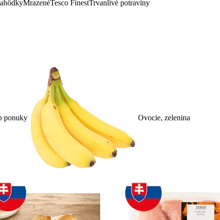
lahôdky
Mrazené
Tesco Finest
Trvanlivé potraviny
p ponuky
Ovocie, zelenina