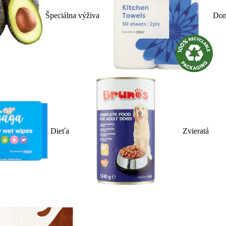
Špeciálna výživa
Dom
Dieťa
Zvieratá