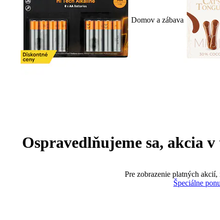
Domov a zábava
Ospravedlňujeme sa, akcia v te
Pre zobrazenie platných akcií,
Špeciálne pon