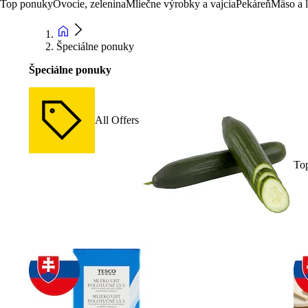
Top ponuky
Ovocie, zelenina
Mliečne výrobky a vajcia
Pekáreň
Mäso a 
Špeciálne ponuky
Špeciálne ponuky
All Offers
To