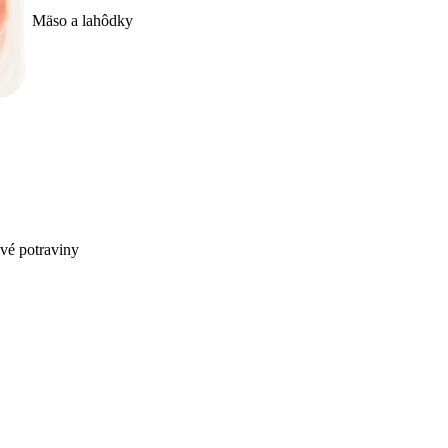
Mäso a lahôdky
ivé potraviny