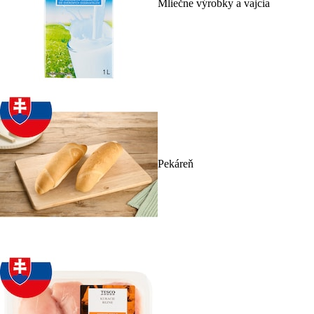
Mliečne výrobky a vajcia
Pekáreň