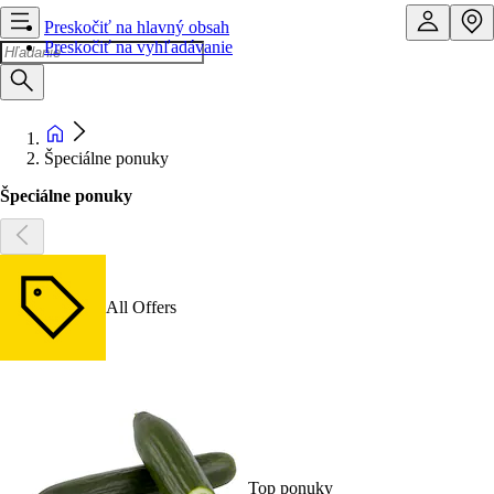
Preskočiť na hlavný obsah
Preskočiť na vyhľadávanie
Špeciálne ponuky
Špeciálne ponuky
All Offers
Top ponuky