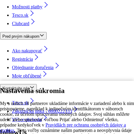
Možnosti platby
Tesco.sk
Clubcard
Pred prvým nákupom
Ako nakupovať
Registrácia
Objednanie doručenia
Moje obľúbené
Kontaktujte nás
Nastavenia súkromia
Tesco.sk
My a našich 18 partnerov ukladáme informácie v zariadení alebo k nim
pristupujeme, napríklad k jedinečným identifikátorom v súboroch
Zákaznícka linka - 0800222333
cookie, za účelom spracúvania osobných údajov. Svoj súhlas môžete
udeliť alebo spravovať voľbou Prijať alebo Odmietnuť všetko,
Výber obchodu
prípadne kedykoľvek v
Pravidlách pre ochranu osobných údajov a
cookies.
Tieto voľby oznámime našim partnerom a neovplyvnia údaje
followUs