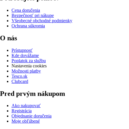
Cena doručenia
Bezpečnosť pri nákupe
Všeobecné obchodné podmienky
Ochrana súkromia
O nás
Prístupnosť
Kde dovážame
Poplatok za službu
Nastavenia cookies
Možnosti platby
Tesco.sk
Clubcard
Pred prvým nákupom
Ako nakupovať
Registrácia
Objednanie doručenia
Moje obľúbené