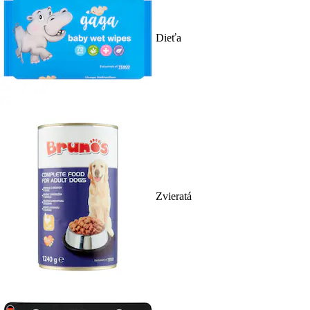
Dieťa
Zvieratá