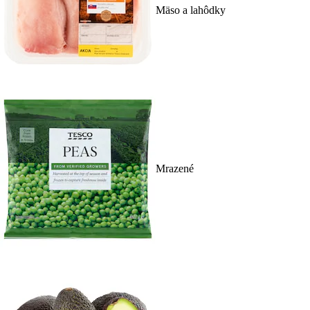
Mäso a lahôdky
Mrazené