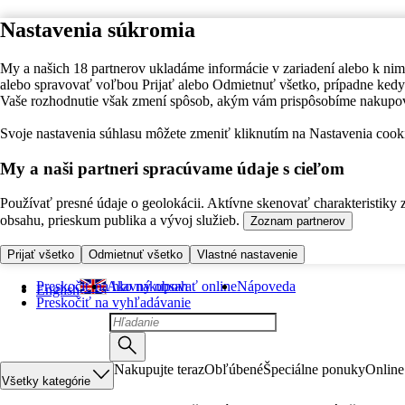
Nastavenia súkromia
My a našich 18 partnerov ukladáme informácie v zariadení alebo k nim
alebo spravovať voľbou Prijať alebo Odmietnuť všetko, prípadne ke
Vaše rozhodnutie však zmení spôsob, akým vám prispôsobíme nakupo
Svoje nastavenia súhlasu môžete zmeniť kliknutím na Nastavenia cooki
My a naši partneri spracúvame údaje s cieľom
Používať presné údaje o geolokácii. Aktívne skenovať charakteristiky 
obsahu, prieskum publika a vývoj služieb.
Zoznam partnerov
Prijať všetko
Odmietnuť všetko
Vlastné nastavenie
Preskočiť na hlavný obsah
Ako nakupovať online
Nápoveda
English
Preskočiť na vyhľadávanie
Nakupujte teraz
Obľúbené
Špeciálne ponuky
Online
Všetky kategórie