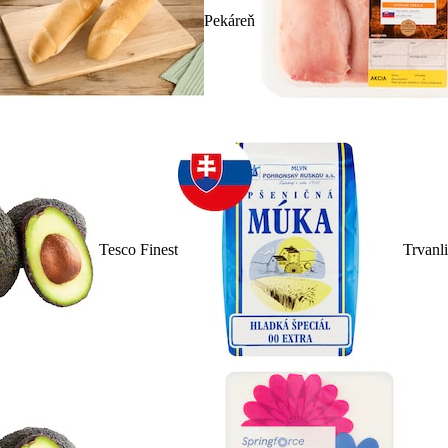
Pekáreň
Tesco Finest
Trvanl