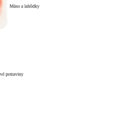
Mäso a lahôdky
ivé potraviny