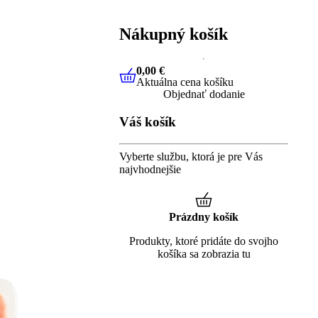
Nákupný košík
0,00 €
Aktuálna cena košíku
0,00 €
Aktuálna cena košíku
Objednať dodanie
Váš košík
Vyberte službu, ktorá je pre Vás
najvhodnejšie
Prázdny košík
Produkty, ktoré pridáte do svojho
košíka sa zobrazia tu