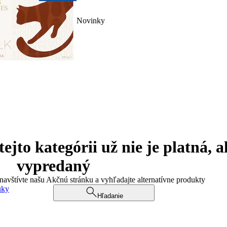
Novinky
jto kategórii už nie je platná, a
vypredaný
 navštívte našu Akčnú stránku a vyhľadajte alternatívne produkty
uky
Hľadanie