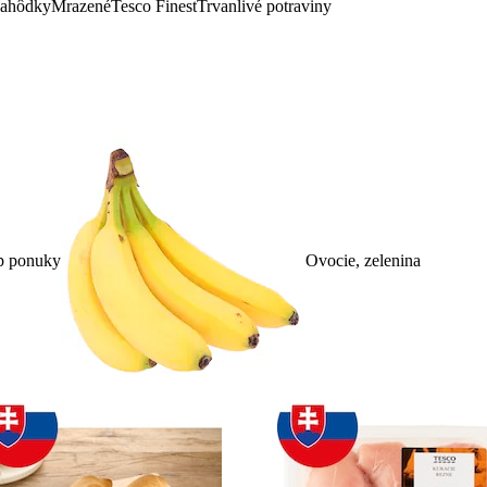
lahôdky
Mrazené
Tesco Finest
Trvanlivé potraviny
p ponuky
Ovocie, zelenina