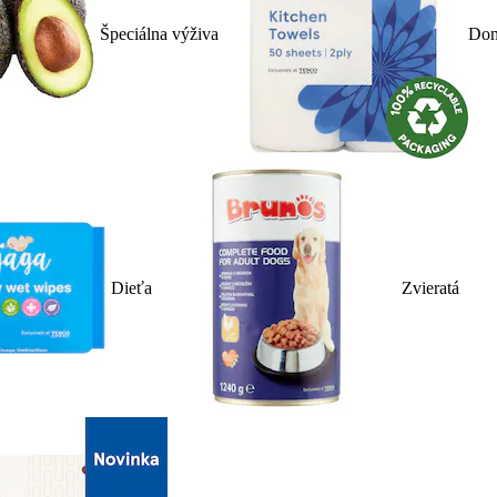
Špeciálna výživa
Dom
Dieťa
Zvieratá