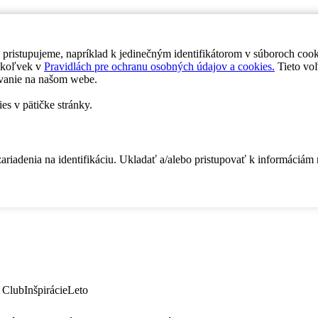
 pristupujeme, napríklad k jedinečným identifikátorom v súboroch coo
dykoľvek v
Pravidlách pre ochranu osobných údajov a cookies.
Tieto voľ
vanie na našom webe.
es v pätičke stránky.
zariadenia na identifikáciu. Ukladať a/alebo pristupovať k informáciám
 Club
Inšpirácie
Leto