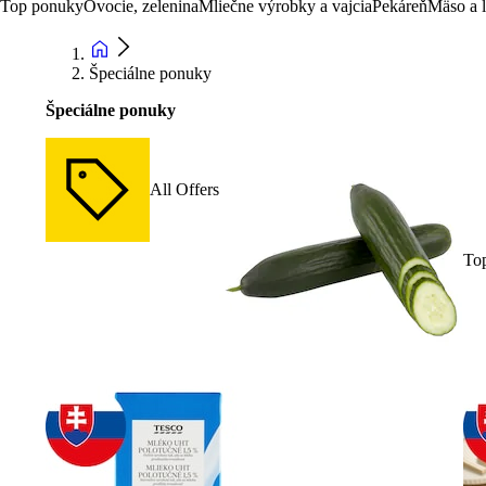
Top ponuky
Ovocie, zelenina
Mliečne výrobky a vajcia
Pekáreň
Mäso a 
Špeciálne ponuky
Špeciálne ponuky
All Offers
To