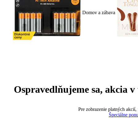
Domov a zábava
Ospravedlňujeme sa, akcia v te
Pre zobrazenie platných akcií,
Špeciálne pon