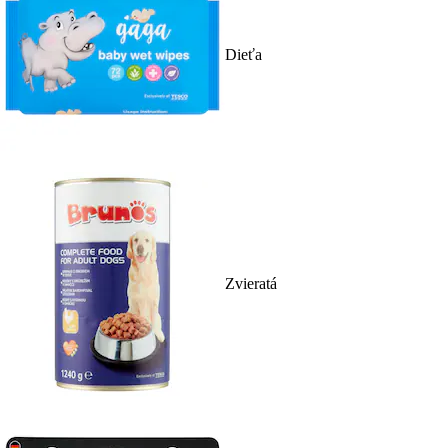
Dieťa
Zvieratá