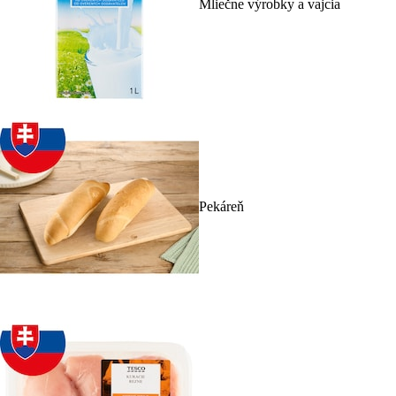
Mliečne výrobky a vajcia
Pekáreň