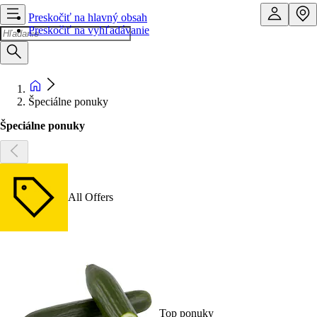
Preskočiť na hlavný obsah
Preskočiť na vyhľadávanie
Špeciálne ponuky
Špeciálne ponuky
All Offers
Top ponuky