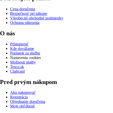
Cena doručenia
Bezpečnosť pri nákupe
Všeobecné obchodné podmienky
Ochrana súkromia
O nás
Prístupnosť
Kde dovážame
Poplatok za službu
Nastavenia cookies
Možnosti platby
Tesco.sk
Clubcard
Pred prvým nákupom
Ako nakupovať
Registrácia
Objednanie doručenia
Moje obľúbené