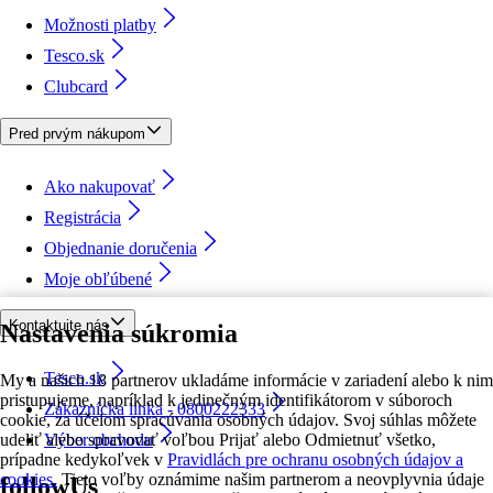
Možnosti platby
Tesco.sk
Clubcard
Pred prvým nákupom
Ako nakupovať
Registrácia
Objednanie doručenia
Moje obľúbené
Kontaktujte nás
Nastavenia súkromia
Tesco.sk
My a našich 18 partnerov ukladáme informácie v zariadení alebo k nim
pristupujeme, napríklad k jedinečným identifikátorom v súboroch
Zákaznícka linka - 0800222333
cookie, za účelom spracúvania osobných údajov. Svoj súhlas môžete
udeliť alebo spravovať voľbou Prijať alebo Odmietnuť všetko,
Výber obchodu
prípadne kedykoľvek v
Pravidlách pre ochranu osobných údajov a
cookies.
Tieto voľby oznámime našim partnerom a neovplyvnia údaje
followUs