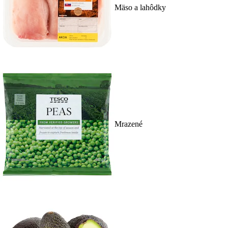
Mäso a lahôdky
Mrazené