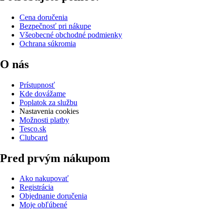
Cena doručenia
Bezpečnosť pri nákupe
Všeobecné obchodné podmienky
Ochrana súkromia
O nás
Prístupnosť
Kde dovážame
Poplatok za službu
Nastavenia cookies
Možnosti platby
Tesco.sk
Clubcard
Pred prvým nákupom
Ako nakupovať
Registrácia
Objednanie doručenia
Moje obľúbené