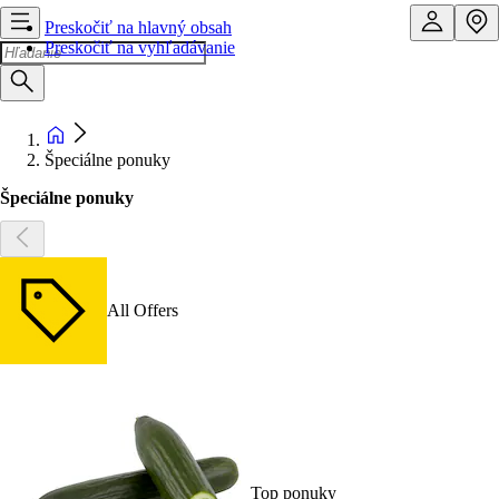
Preskočiť na hlavný obsah
Preskočiť na vyhľadávanie
Špeciálne ponuky
Špeciálne ponuky
All Offers
Top ponuky