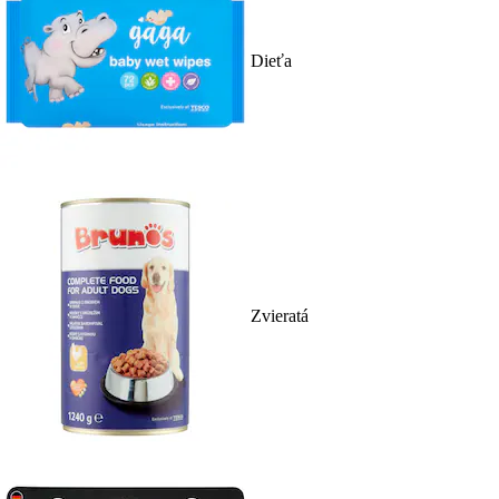
Dieťa
Zvieratá