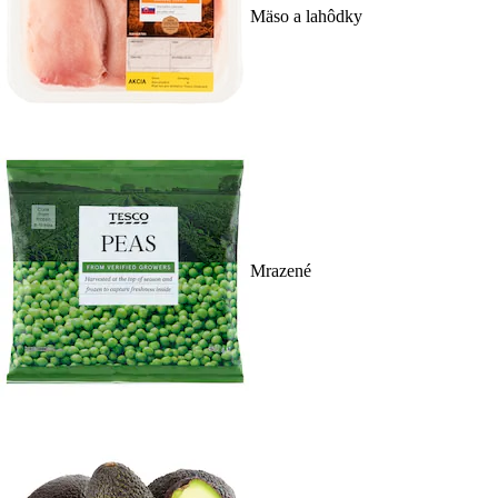
Mäso a lahôdky
Mrazené