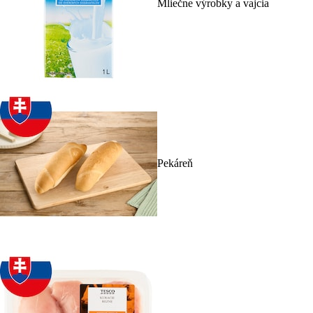
Mliečne výrobky a vajcia
Pekáreň