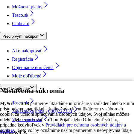
Možnosti platby
Tesco.sk
Clubcard
Pred prvým nákupom
Ako nakupovať
Registrácia
Objednanie doručenia
Moje obľúbené
Kontaktujte nás
Nastavenia súkromia
Tesco.sk
My a našich 18 partnerov ukladáme informácie v zariadení alebo k nim
pristupujeme, napríklad k jedinečným identifikátorom v súboroch
Zákaznícka linka - 0800222333
cookie, za účelom spracúvania osobných údajov. Svoj súhlas môžete
udeliť alebo spravovať voľbou Prijať alebo Odmietnuť všetko,
Výber obchodu
prípadne kedykoľvek v
Pravidlách pre ochranu osobných údajov a
cookies.
Tieto voľby oznámime našim partnerom a neovplyvnia údaje
followUs