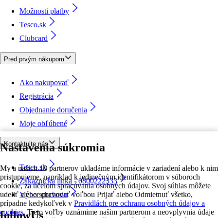
Možnosti platby
Tesco.sk
Clubcard
Pred prvým nákupom
Ako nakupovať
Registrácia
Objednanie doručenia
Moje obľúbené
Kontaktujte nás
Nastavenia súkromia
Tesco.sk
My a našich 18 partnerov ukladáme informácie v zariadení alebo k nim
pristupujeme, napríklad k jedinečným identifikátorom v súboroch
Zákaznícka linka - 0800222333
cookie, za účelom spracúvania osobných údajov. Svoj súhlas môžete
udeliť alebo spravovať voľbou Prijať alebo Odmietnuť všetko,
Výber obchodu
prípadne kedykoľvek v
Pravidlách pre ochranu osobných údajov a
cookies.
Tieto voľby oznámime našim partnerom a neovplyvnia údaje
followUs