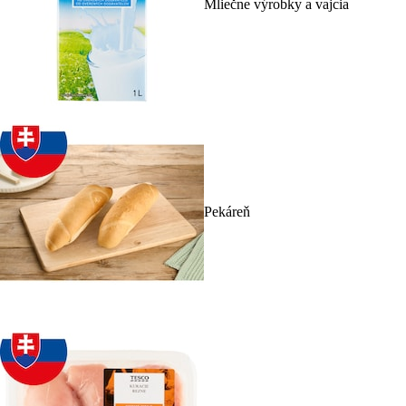
Mliečne výrobky a vajcia
Pekáreň