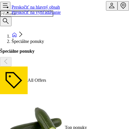
Preskočiť na hlavný obsah
Preskočiť na vyhľadávanie
Špeciálne ponuky
Špeciálne ponuky
All Offers
Top ponuky