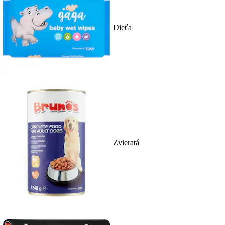
Dieťa
Zvieratá