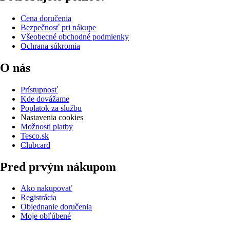
Cena doručenia
Bezpečnosť pri nákupe
Všeobecné obchodné podmienky
Ochrana súkromia
O nás
Prístupnosť
Kde dovážame
Poplatok za službu
Nastavenia cookies
Možnosti platby
Tesco.sk
Clubcard
Pred prvým nákupom
Ako nakupovať
Registrácia
Objednanie doručenia
Moje obľúbené