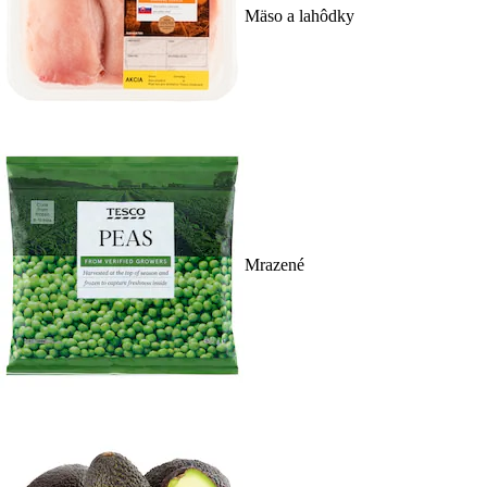
Mäso a lahôdky
Mrazené